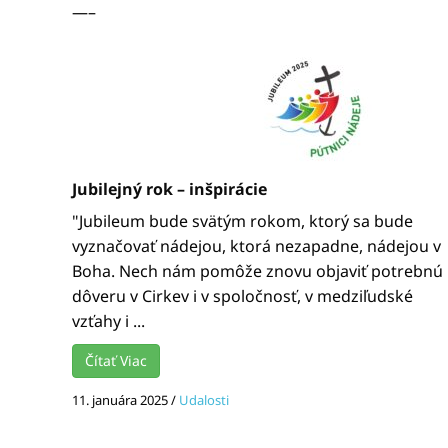
—–
Jubilejný rok – inšpirácie
"Jubileum bude svätým rokom, ktorý sa bude
vyznačovať nádejou, ktorá nezapadne, nádejou v
Boha. Nech nám pomôže znovu objaviť potrebnú
dôveru v Cirkev i v spoločnosť, v medziľudské
vzťahy i ...
Čítať Viac
11. januára 2025
/
Udalosti