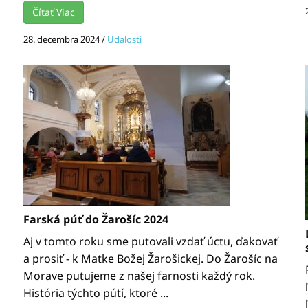
Čítať Viac
28. decembra 2024
/
Udalosti
Farská púť do Žarošíc 2024
Aj v tomto roku sme putovali vzdať úctu, ďakovať
a prosiť - k Matke Božej Žarošickej. Do Žarošíc na
Morave putujeme z našej farnosti každý rok.
História týchto pútí, ktoré ...