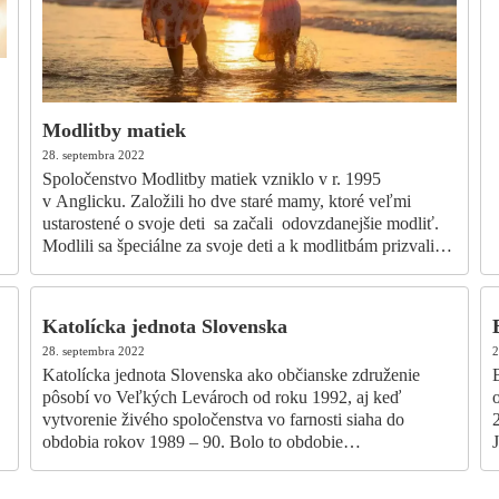
Modlitby matiek
28. septembra 2022
Spoločenstvo Modlitby matiek vzniklo v r. 1995
v Anglicku. Založili ho dve staré mamy, ktoré veľmi
ustarostené o svoje deti sa začali odovzdanejšie modliť.
Modlili sa špeciálne za svoje deti a k modlitbám prizvali…
Katolícka jednota Slovenska
28. septembra 2022
2
Katolícka jednota Slovenska ako občianske združenie
B
pôsobí vo Veľkých Levároch od roku 1992, aj keď
vytvorenie živého spoločenstva vo farnosti siaha do
obdobia rokov 1989 – 90. Bolo to obdobie…