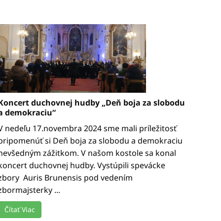
Koncert duchovnej hudby „Deň boja za slobodu
a demokraciu“
V nedeľu 17.novembra 2024 sme mali príležitosť
pripomenúť si Deň boja za slobodu a demokraciu
nevšedným zážitkom. V našom kostole sa konal
koncert duchovnej hudby. Vystúpili spevácke
zbory Auris Brunensis pod vedením
zbormajsterky ...
Čítať Viac