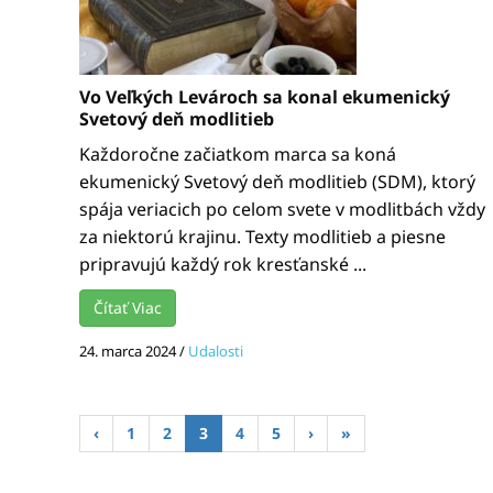
Vo Veľkých Levároch sa konal ekumenický
Svetový deň modlitieb
Každoročne začiatkom marca sa koná
ekumenický Svetový deň modlitieb (SDM), ktorý
spája veriacich po celom svete v modlitbách vždy
za niektorú krajinu. Texty modlitieb a piesne
pripravujú každý rok kresťanské ...
Čítať Viac
24. marca 2024
/
Udalosti
‹
1
2
3
4
5
›
»