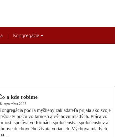
ia
Kongregácie
Čo a kde robíme
8. septembra 2022
Kongregácia podľa myšlieny zakladateľa prijala ako svoje
apštoláty prácu vo farnosti a výchovu mladých. Práca vo
arnosti spočíva vo formácii spoločenstva spoločenstiev a
obnove duchovného života veriacich. Výchova mladých
má…