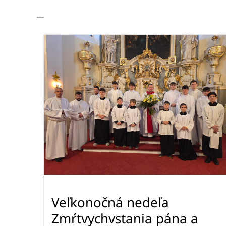
—
Veľkonočná nedeľa
Zmŕtvychvstania pána a