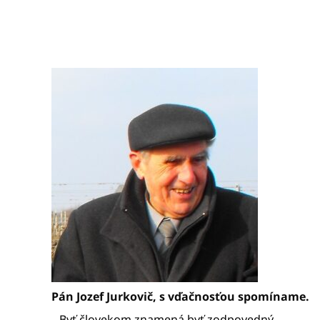
Pán Jozef Jurkovič, s vďačnosťou spomíname.
„ Byť človekom znamená byť zodpovedný.