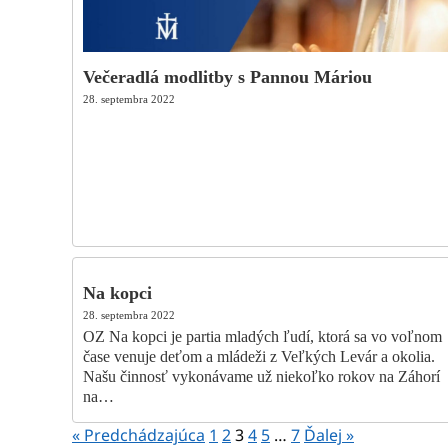
Večeradlá modlitby s Pannou Máriou
28. septembra 2022
Na kopci
28. septembra 2022
OZ Na kopci je partia mladých ľudí, ktorá sa vo voľnom
čase venuje deťom a mládeži z Veľkých Levár a okolia.
Našu činnosť vykonávame už niekoľko rokov na Záhorí
na…
« Predchádzajúca
1
2
3
4
5
…
7
Ďalej »