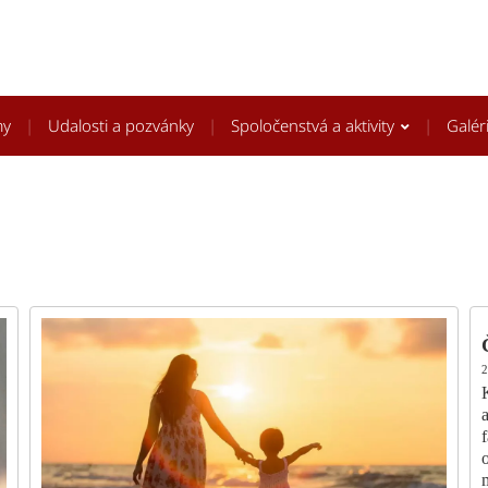
my
Udalosti a pozvánky
Spoločenstvá a aktivity
Galér
2
f