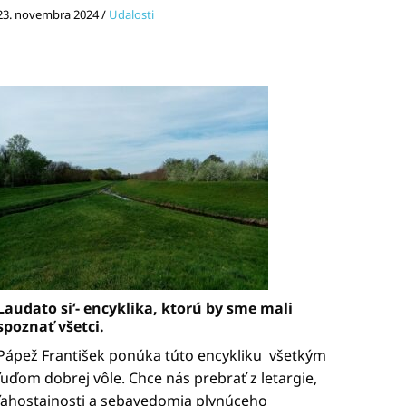
23. novembra 2024
/
Udalosti
Laudato si‘- encyklika, ktorú by sme mali
spoznať všetci.
Pápež František ponúka túto encykliku všetkým
ľuďom dobrej vôle. Chce nás prebrať z letargie,
ľahostajnosti a sebavedomia plynúceho