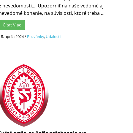
z nevedomosti... Upozorniť na naše vedomé aj
nevedomé konanie, na súvislosti, ktoré treba ...
Čítať Viac
18. apríla 2024
/
Pozvánky
,
Udalosti
Svätá omša za Božie požehnanie pre