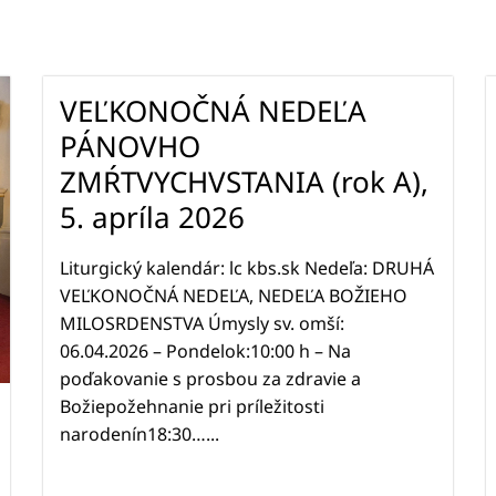
VEĽKONOČNÁ NEDEĽA
PÁNOVHO
ZMŔTVYCHVSTANIA (rok A),
5. apríla 2026
Liturgický kalendár: lc kbs.sk Nedeľa: DRUHÁ
VEĽKONOČNÁ NEDEĽA, NEDEĽA BOŽIEHO
MILOSRDENSTVA Úmysly sv. omší:
06.04.2026 – Pondelok:10:00 h – Na
poďakovanie s prosbou za zdravie a
Božiepožehnanie pri príležitosti
narodenín18:30…...