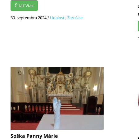
Čítať Viac
30. septembra 2024
/
Udalosti
,
Žarošice
Soška Panny Márie