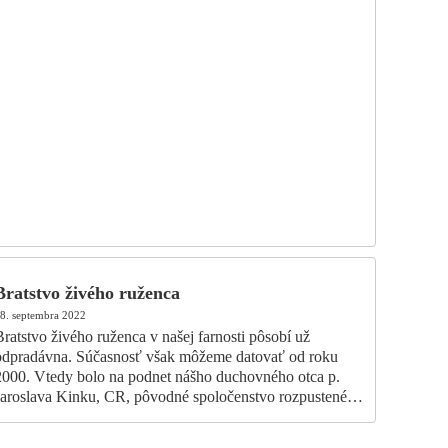
Bratstvo živého ruženca
8. septembra 2022
ratstvo živého ruženca v našej farnosti pôsobí už
odpradávna. Súčasnosť však môžeme datovať od roku
2000. Vtedy bolo na podnet nášho duchovného otca p.
Jaroslava Kinku, CR, pôvodné spoločenstvo rozpustené…