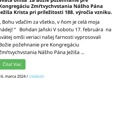
Kongregáciu Zmŕtvychvstania Nášho Pána
Ježiša Krista pri príležitosti 188. výročia vzniku.
„ Bohu vďačím za všetko, v ňom je celá moja
nádej! “ Bohdan Jaňski V sobotu 17. februára na
svätej omši veriaci našej farnosti vyprosovali
Božie požehnanie pre Kongregáciu
Zmŕtvychvstania Nášho Pána Ježiša ...
Čítať Viac
16. marca 2024
/
Udalosti