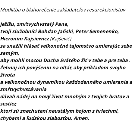
Modlitba o blahorečenie zakladateľov resurekcionistov
Ježišu, zmŕtvychvstalý Pane,
tvoji služobníci Bohdan Jaňski, Peter Semenenko,
Hieronim Kajsiewicz
(Kajševič)
sa snažili hlásať veľkonočné tajomstvo umierajúc sebe
samým,
aby mohli mocou Ducha Svätého žiť v tebe a pre teba .
Žehnaj ich povýšeniu na oltár, aby príkladom svojho
života
a veľkonočnou dynamikou každodenného umierania a
zmŕtvychvstávania
dávali nádej na nový život mnohým z tvojich bratov a
sestier,
ktorí sú znechutení neustálym bojom s hriechmi,
chybami a ľudskou slabosťou. Amen.