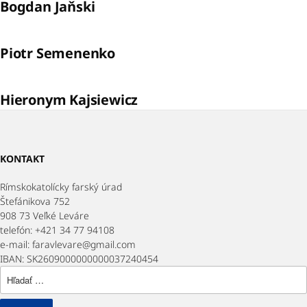
Bogdan Jaňski
Piotr Semenenko
Hieronym Kajsiewicz
KONTAKT
Rímskokatolícky farský úrad
Štefánikova 752
908 73 Veľké Leváre
telefón: +421 34 77 94108
e-mail: faravlevare@gmail.com
IBAN: SK2609000000000037240454
Hľadať: