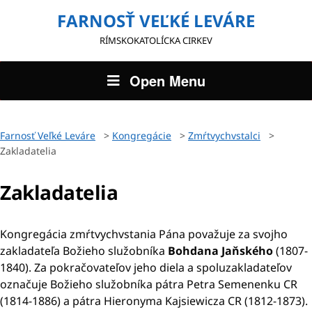
FARNOSŤ VEĽKÉ LEVÁRE
RÍMSKOKATOLÍCKA CIRKEV
Open Menu
Farnosť Veľké Leváre
>
Kongregácie
>
Zmŕtvychvstalci
>
Zakladatelia
Zakladatelia
Kongregácia zmŕtvychvstania Pána považuje za svojho
zakladateľa Božieho služobníka
Bohdana Jaňského
(1807-
1840). Za pokračovateľov jeho diela a spoluzakladateľov
označuje Božieho služobníka pátra Petra Semenenku CR
(1814-1886) a pátra Hieronyma Kajsiewicza CR (1812-1873).