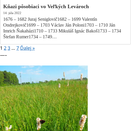
Kňazi pôsobiaci vo Veľkých Levároch
14. júla 2022
1676 – 1682 Juraj Seniglovič1682 – 1699 Valentín
Ondrejkovič1699 – 1703 Václav Ján Poloni1703 – 1710 Ján
Imrich Ňakaházi1710 – 1733 Mikuláš Ignác Bakoš1733 – 1734
Štefan Rumer1734 – 1749…
1
2
3
…
7
Ďalej »
—–