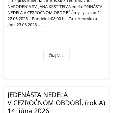
Liturgický kalendár: lc kbs.sk Streda: Slávnosť
NARODENIA SV. JÁNA KRSTITEĽANedeľa: TRINÁSTA
NEDEĽA V CEZROČNOM OBDOBÍ Úmysly sv. omší:
22.06.2026 – Pondelok:08:00 h – Za + Henryku a
Jána 23.06.2026 –…...
Čítaj Viac
JEDENÁSTA NEDEĽA
V CEZROČNOM OBDOBÍ, (rok A)
14. júna 2026