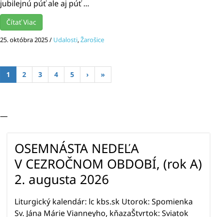
jubilejnú púť ale aj púť ...
Čítať Viac
25. októbra 2025
/
Udalosti
,
Žarošice
1
2
3
4
5
›
»
—
OSEMNÁSTA NEDEĽA
V CEZROČNOM OBDOBÍ, (rok A)
2. augusta 2026
Liturgický kalendár: lc kbs.sk Utorok: Spomienka
Sv. Jána Márie Vianneyho, kňazaŠtvrtok: Sviatok