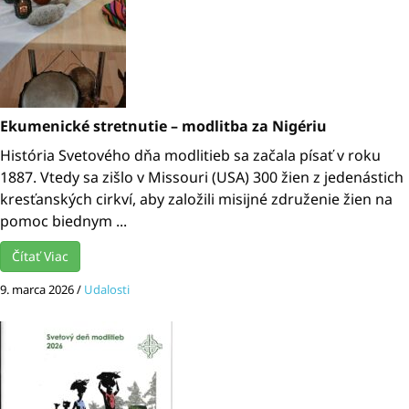
Ekumenické stretnutie – modlitba za Nigériu
História Svetového dňa modlitieb sa začala písať v roku
1887. Vtedy sa zišlo v Missouri (USA) 300 žien z jedenástich
kresťanských cirkví, aby založili misijné združenie žien na
pomoc biednym ...
Čítať Viac
9. marca 2026
/
Udalosti