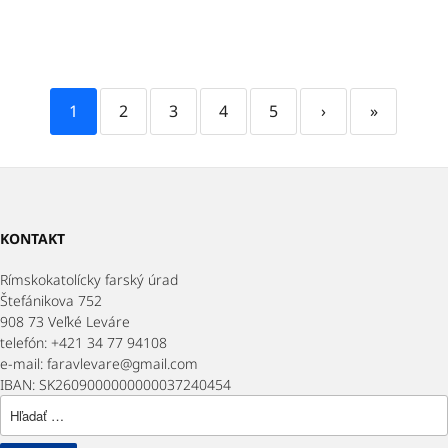
1
2
3
4
5
›
»
KONTAKT
Rímskokatolícky farský úrad
Štefánikova 752
908 73 Veľké Leváre
telefón: +421 34 77 94108
e-mail: faravlevare@gmail.com
IBAN: SK2609000000000037240454
Hľadať: