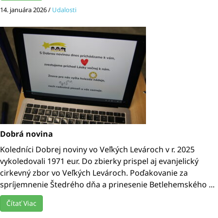
14. januára 2026
/
Udalosti
Dobrá novina
Koledníci Dobrej noviny vo Veľkých Levároch v r. 2025
vykoledovali 1971 eur. Do zbierky prispel aj evanjelický
cirkevný zbor vo Veľkých Levároch. Poďakovanie za
spríjemnenie Štedrého dňa a prinesenie Betlehemského ...
Čítať Viac