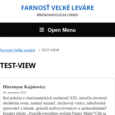
FARNOSŤ VEĽKÉ LEVÁRE
RÍMSKOKATOLÍCKA CIRKEV
Open Menu
Farnosť Veľké Leváre
>
TEST-VIEW
TEST-VIEW
Hieronym Kajsiewicz
28. septembra 2022
Bol jedným z charizmatických osobností XIX. storočia otvorený
okolitému svetu, nadaný kazateľ, duchovný vodca, náboženský
spisovateľ a básnik, generál zmŕtvychvstalcov a spoluzakladateľ
ženskej rehole „Nepoškvrnenéhno počatia Panny Márie“Cítil sa