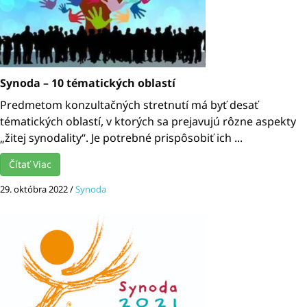
Synoda – 10 tématických oblastí
Predmetom konzultačných stretnutí má byť desať
tématických oblastí, v ktorých sa prejavujú rôzne aspekty
„žitej synodality“. Je potrebné prispôsobiť ich ...
Čítať Viac
29. októbra 2022
/
Synoda