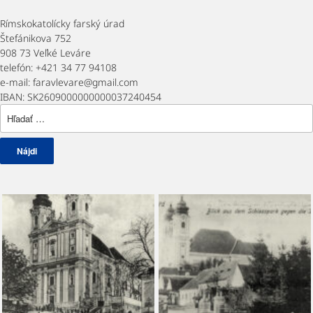
Rímskokatolícky farský úrad
Štefánikova 752
908 73 Veľké Leváre
telefón: +421 34 77 94108
e-mail: faravlevare@gmail.com
IBAN: SK2609000000000037240454
Hľadať: