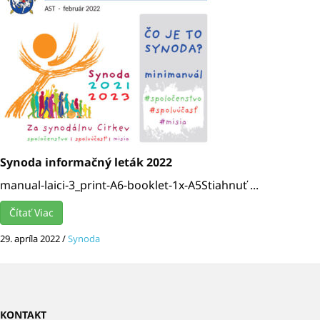
Synoda informačný leták 2022
manual-laici-3_print-A6-booklet-1x-A5Stiahnuť ...
Čítať Viac
29. apríla 2022
/
Synoda
KONTAKT