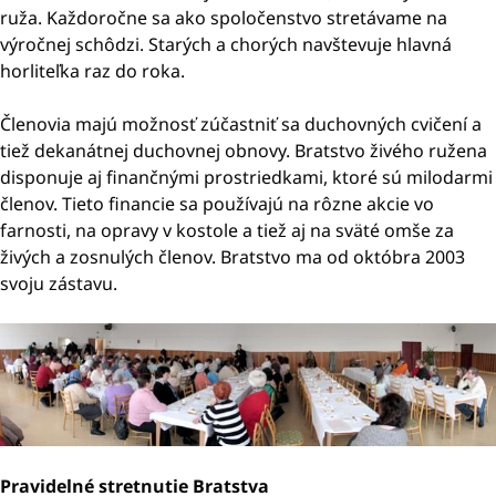
ruža. Každoročne sa ako spoločenstvo stretávame na
výročnej schôdzi. Starých a chorých navštevuje hlavná
horliteľka raz do roka.
Členovia majú možnosť zúčastniť sa duchovných cvičení a
tiež dekanátnej duchovnej obnovy. Bratstvo živého ružena
disponuje aj finančnými prostriedkami, ktoré sú milodarmi
členov. Tieto financie sa používajú na rôzne akcie vo
farnosti, na opravy v kostole a tiež aj na sväté omše za
živých a zosnulých členov. Bratstvo ma od októbra 2003
svoju zástavu.
Pravidelné stretnutie Bratstva