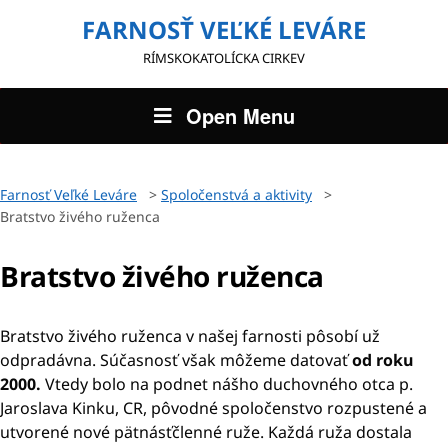
FARNOSŤ VEĽKÉ LEVÁRE
RÍMSKOKATOLÍCKA CIRKEV
Open Menu
Farnosť Veľké Leváre
>
Spoločenstvá a aktivity
>
Bratstvo živého ruženca
Bratstvo živého ruženca
Bratstvo živého ruženca v našej farnosti pôsobí už
odpradávna. Súčasnosť však môžeme datovať
od roku
2000.
Vtedy bolo na podnet nášho duchovného otca p.
Jaroslava Kinku, CR, pôvodné spoločenstvo rozpustené a
utvorené nové pätnásťčlenné ruže. Každá ruža dostala