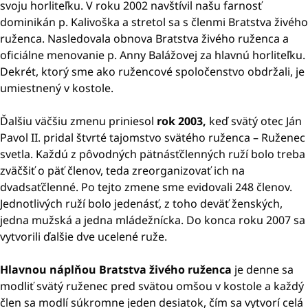
svoju horliteľku. V roku 2002 navštívil našu farnosť
dominikán p. Kalivoška a stretol sa s členmi Bratstva živého
ruženca. Nasledovala obnova Bratstva živého ruženca a
oficiálne menovanie p. Anny Balážovej za hlavnú horliteľku.
Dekrét, ktorý sme ako ružencové spoločenstvo obdržali, je
umiestnený v kostole.
Ďalšiu väčšiu zmenu priniesol
rok 2003,
keď svätý otec Ján
Pavol II. pridal štvrté tajomstvo svätého ruženca – Ruženec
svetla. Každú z pôvodných pätnásťčlenných ruží bolo treba
zväčšiť o päť členov, teda zreorganizovať ich na
dvadsaťčlenné. Po tejto zmene sme evidovali 248 členov.
Jednotlivých ruží bolo jedenásť, z toho deväť ženských,
jedna mužská a jedna mládežnícka. Do konca roku 2007 sa
vytvorili ďalšie dve ucelené ruže.
Hlavnou náplňou Bratstva živého ruženca
je denne sa
modliť svätý ruženec pred svätou omšou v kostole a každý
člen sa modlí súkromne jeden desiatok, čím sa vytvorí celá