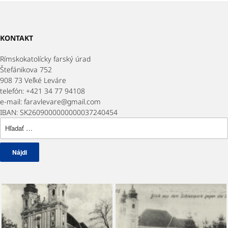
KONTAKT
Rímskokatolícky farský úrad
Štefánikova 752
908 73 Veľké Leváre
telefón: +421 34 77 94108
e-mail: faravlevare@gmail.com
IBAN: SK2609000000000037240454
Hľadať: