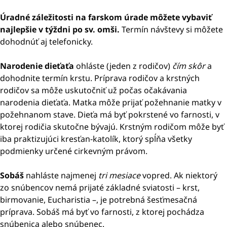
Úradné záležitosti na farskom úrade môžete vybaviť
najlepšie v týždni po sv. omši.
Termín návštevy si môžete
dohodnúť aj telefonicky.
Narodenie dieťaťa
ohláste (jeden z rodičov)
čím skôr
a
dohodnite termín krstu. Príprava rodičov a krstných
rodičov sa môže uskutočniť už počas očakávania
narodenia dieťaťa. Matka môže prijať požehnanie matky v
požehnanom stave. Dieťa má byť pokrstené vo farnosti, v
ktorej rodičia skutočne bývajú. Krstným rodičom môže byť
iba praktizujúci kresťan-katolík, ktorý spĺňa všetky
podmienky určené cirkevným právom.
Sobáš
nahláste najmenej
tri mesiace
vopred. Ak niektorý
zo snúbencov nemá prijaté základné sviatosti – krst,
birmovanie, Eucharistia –, je potrebná šesťmesačná
príprava. Sobáš má byť vo farnosti, z ktorej pochádza
snúbenica alebo snúbenec.