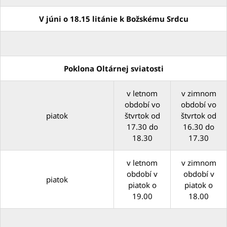
V júni o 18.15 litánie k Božskému Srdcu
Poklona Oltárnej sviatosti
v letnom
v zimnom
období vo
období vo
piatok
štvrtok od
štvrtok od
17.30 do
16.30 do
18.30
17.30
v letnom
v zimnom
období v
období v
piatok
piatok o
piatok o
19.00
18.00