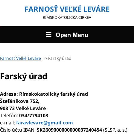
FARNOSŤ VEĽKÉ LEVÁRE
RÍMSKOKATOLÍCKA CIRKEV
Open Menu
Farnosť Veľké Leváre
>
Farský úrad
Farský úrad
Adresa: Rímskokatolícky farský úrad
Štefánikova 752,
908 73 Veľké Leváre
Telefón:
034/7794108
e-mail:
faravlevare@gmail.com
Číslo účtu IBAN:
SK2609000000000037240454
(SLSP, a. s.)