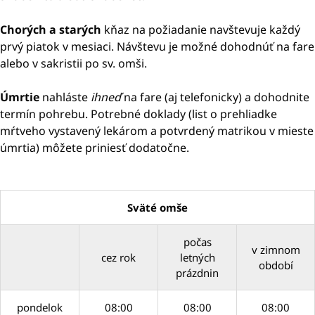
Chorých a starých
kňaz na požiadanie navštevuje každý
prvý piatok v mesiaci. Návštevu je možné dohodnúť na fare
alebo v sakristii po sv. omši.
Úmrtie
nahláste
ihneď
na fare (aj telefonicky) a dohodnite
termín pohrebu. Potrebné doklady (list o prehliadke
mŕtveho vystavený lekárom a potvrdený matrikou v mieste
úmrtia) môžete priniesť dodatočne.
Sväté omše
počas
v zimnom
cez rok
letných
období
prázdnin
pondelok
08:00
08:00
08:00