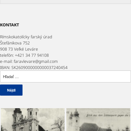
KONTAKT
Rímskokatolícky farský úrad
Štefánikova 752
908 73 Veľké Leváre
telefón: +421 34 77 94108
e-mail: faravlevare@gmail.com
IBAN: SK2609000000000037240454
Hľadať: