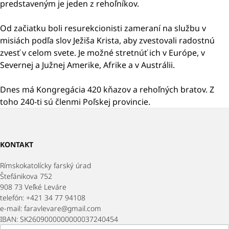
predstaveným je jeden z rehoľníkov.
Od začiatku boli resurekcionisti zameraní na službu v
misiách podľa slov Ježiša Krista, aby zvestovali radostnú
zvesť v celom svete. Je možné stretnúť ich v Európe, v
Severnej a Južnej Amerike, Afrike a v Austrálii.
Dnes má Kongregácia 420 kňazov a rehoľných bratov. Z
toho 240-ti sú členmi Poľskej provincie.
KONTAKT
Rímskokatolícky farský úrad
Štefánikova 752
908 73 Veľké Leváre
telefón: +421 34 77 94108
e-mail: faravlevare@gmail.com
IBAN: SK2609000000000037240454