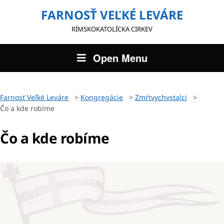
FARNOSŤ VEĽKÉ LEVÁRE
RÍMSKOKATOLÍCKA CIRKEV
Open Menu
Farnosť Veľké Leváre
>
Kongregácie
>
Zmŕtvychvstalci
>
Čo a kde robíme
Čo a kde robíme