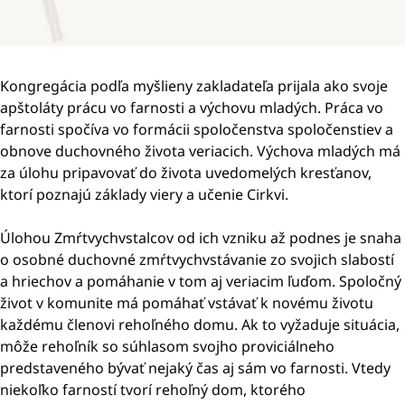
Kongregácia podľa myšlieny zakladateľa prijala ako svoje
apštoláty prácu vo farnosti a výchovu mladých. Práca vo
farnosti spočíva vo formácii spoločenstva spoločenstiev a
obnove duchovného života veriacich. Výchova mladých má
za úlohu pripavovať do života uvedomelých kresťanov,
ktorí poznajú základy viery a učenie Cirkvi.
Úlohou Zmŕtvychvstalcov od ich vzniku až podnes je snaha
o osobné duchovné zmŕtvychvstávanie zo svojich slabostí
a hriechov a pomáhanie v tom aj veriacim ľuďom. Spoločný
život v komunite má pomáhať vstávať k novému životu
každému členovi rehoľného domu. Ak to vyžaduje situácia,
môže rehoľník so súhlasom svojho proviciálneho
predstaveného bývať nejaký čas aj sám vo farnosti. Vtedy
niekoľko farností tvorí rehoľný dom, ktorého