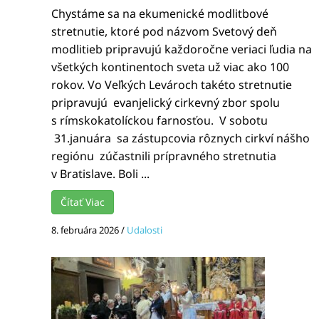
Chystáme sa na ekumenické modlitbové
stretnutie, ktoré pod názvom Svetový deň
modlitieb pripravujú každoročne veriaci ľudia na
všetkých kontinentoch sveta už viac ako 100
rokov. Vo Veľkých Levároch takéto stretnutie
pripravujú evanjelický cirkevný zbor spolu
s rímskokatolíckou farnosťou. V sobotu
31.januára sa zástupcovia rôznych cirkví nášho
regiónu zúčastnili prípravného stretnutia
v Bratislave. Boli ...
Čítať Viac
8. februára 2026
/
Udalosti