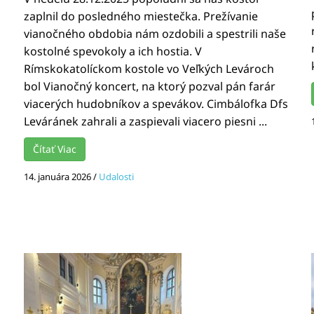
zaplnil do posledného miestečka. Prežívanie
vianočného obdobia nám ozdobili a spestrili naše
kostolné spevokoly a ich hostia. V
Rímskokatolíckom kostole vo Veľkých Levároch
bol Vianočný koncert, na ktorý pozval pán farár
viacerých hudobníkov a spevákov. Cimbálofka Dfs
Leváránek zahrali a zaspievali viacero piesni ...
Čítať Viac
14. januára 2026
/
Udalosti