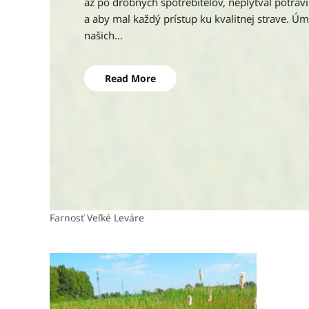
cirkevný zbor vo Veľkých Levároch. Poďakovani
spríjemnenie Štedrého dňa a prinesenie Betl
Read More
Farnosť Veľké Leváre