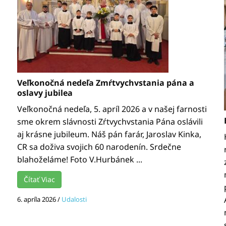
Veľkonočná nedeľa Zmŕtvychvstania pána a
oslavy jubilea
Veľkonočná nedeľa, 5. apríl 2026 a v našej farnosti
sme okrem slávnosti Zŕtvychvstania Pána oslávili
aj krásne jubileum. Náš pán farár, Jaroslav Kinka,
CR sa doživa svojich 60 narodenín. Srdečne
blahoželáme! Foto V.Hurbánek ...
Čítať Viac
6. apríla 2026
/
Udalosti