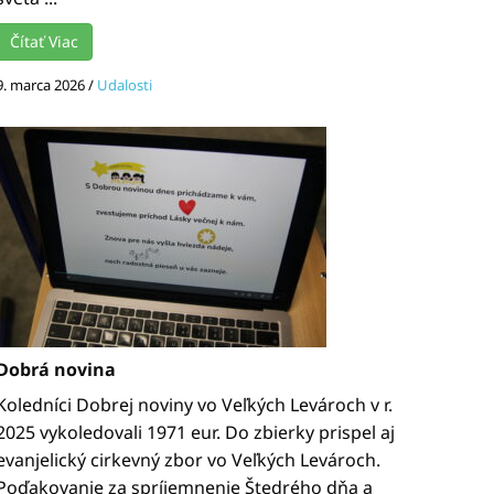
Čítať Viac
9. marca 2026
/
Udalosti
Dobrá novina
Koledníci Dobrej noviny vo Veľkých Levároch v r.
2025 vykoledovali 1971 eur. Do zbierky prispel aj
evanjelický cirkevný zbor vo Veľkých Levároch.
Poďakovanie za spríjemnenie Štedrého dňa a