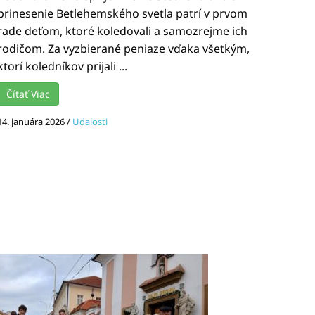
prinesenie Betlehemského svetla patrí v prvom
rade deťom, ktoré koledovali a samozrejme ich
rodičom. Za vyzbierané peniaze vďaka všetkým,
ktorí koledníkov prijali ...
Čítať Viac
14. januára 2026
/
Udalosti