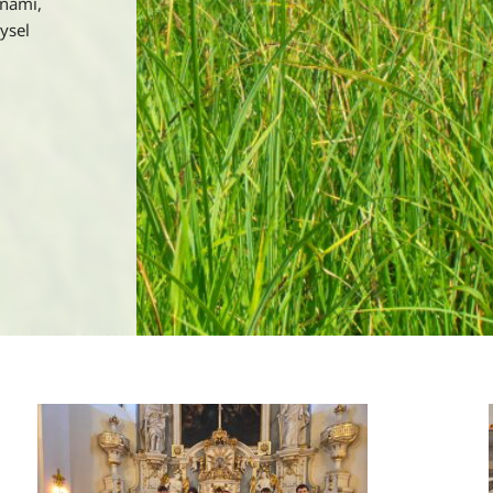
e za
ehemského…