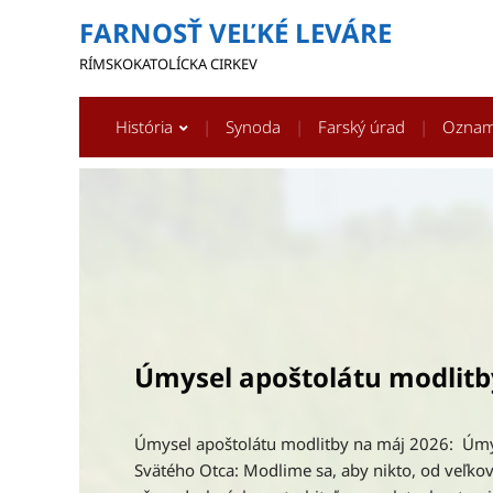
FARNOSŤ VEĽKÉ LEVÁRE
RÍMSKOKATOLÍCKA CIRKEV
História
Synoda
Farský úrad
Ozna
Dobrá novina
Koledníci Dobrej noviny vo Veľkých Levároch v 
vykoledovali 1971 eur. Do zbierky prispel aj ev