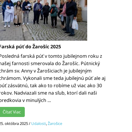
Farská púť do Žarošíc 2025
Posledná farská púť v tomto jubilejnom roku z
našej farnosti smerovala do Žarošíc. Pútnický
chrám sv. Anny v Žarošiciach je jubilejným
chrámom. Vykonali sme teda jubilejnú púť ale aj
púť zásvätnú, tak ako to robíme už viac ako 30
rokov. Nadviazali sme na sľub, ktorí dali naši
predkovia v minulých ...
Čítať Viac
25. októbra 2025
/
Udalosti
,
Žarošice