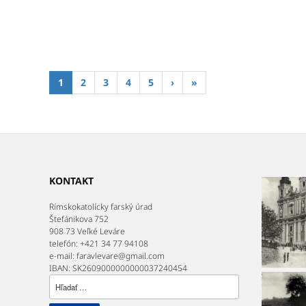
1
2
3
4
5
›
»
KONTAKT
Rímskokatolícky farský úrad
Štefánikova 752
908 73 Veľké Leváre
telefón: +421 34 77 94108
e-mail: faravlevare@gmail.com
IBAN: SK2609000000000037240454
Hľadať: