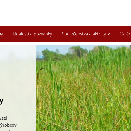
my
Udalosti a pozvánky
Spoločenstvá a aktivity
Galér
r. 2025
anjelický