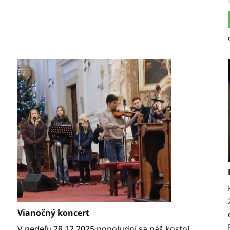
Vianočný koncert
V nedeľu 28.12.2025 popoludní sa náš kostol