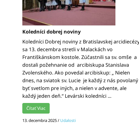
Koledníci dobrej noviny
Koledníci Dobrej noviny z Bratislavskej arcidiecéz
sa 13. decembra stretli v Malackách vo
Františkánskom kostole. Zúčastnili sa sv. omše a
dostali požehnanie od arcibiskupa Stanislava
Zvolenského. Ako povedal arcibiskup: „ Nielen
dnes, na sviatok sv. Lucie je každý z nás povolaný
byť svetlom pre iných, a nielen v advente, ale
každý jeden deň.“ Levárski koledníci ...
Čítať Viac
13. decembra 2025
/
Udalosti