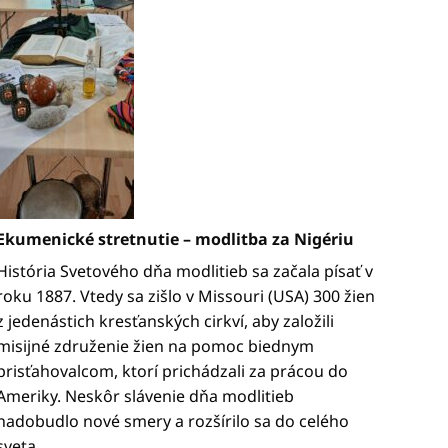
Ekumenické stretnutie – modlitba za Nigériu
História Svetového dňa modlitieb sa začala písať v
roku 1887. Vtedy sa zišlo v Missouri (USA) 300 žien
z jedenástich kresťanských cirkví, aby založili
misijné združenie žien na pomoc biednym
prisťahovalcom, ktorí prichádzali za prácou do
Ameriky. Neskôr slávenie dňa modlitieb
nadobudlo nové smery a rozšírilo sa do celého
sveta ...