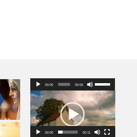
Audio
Pomocou
00:00
00:00
prehrávač
šípok
hore/dole
Video
zvýšite
prehrávač
alebo
znížite
hlasitosť.
00:00
00:11