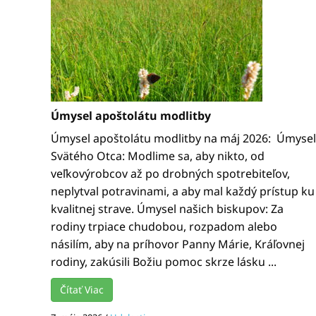
Úmysel apoštolátu modlitby
Úmysel apoštolátu modlitby na máj 2026: Úmysel
Svätého Otca: Modlime sa, aby nikto, od
veľkovýrobcov až po drobných spotrebiteľov,
neplytval potravinami, a aby mal každý prístup ku
kvalitnej strave. Úmysel našich biskupov: Za
rodiny trpiace chudobou, rozpadom alebo
násilím, aby na príhovor Panny Márie, Kráľovnej
rodiny, zakúsili Božiu pomoc skrze lásku ...
Čítať Viac