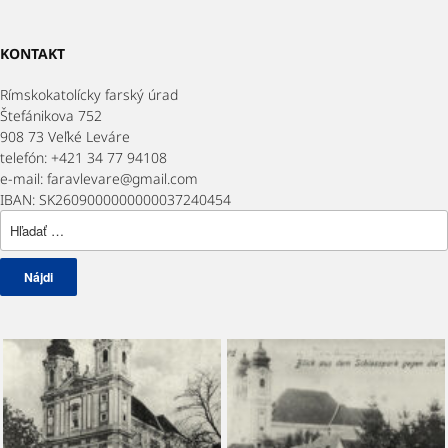
KONTAKT
Rímskokatolícky farský úrad
Štefánikova 752
908 73 Veľké Leváre
telefón: +421 34 77 94108
e-mail: faravlevare@gmail.com
IBAN: SK2609000000000037240454
Hľadať: