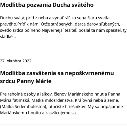
Modlitba pozvania Ducha svätého
Duchu svätý, príď z neba a vydať ráč zo seba žiaru svetla
pravého.Príď k nám, Otče strápených, darca darov sľúbených,
svetlo srdca bôľneho.Najvernejší tešiteľ, poslal ťa nám spasiteľ, ty
sladké…
27. októbra 2022
Modlitba zasvätenia sa nepoškvrnenému
srdcu Panny Márie
Pre rehoľné osoby a laikov, členov Mariánskeho hnutia Panna
Mária fatimská, Matka milosrdenstva, Kráľovná neba a zeme,
(Matka Sedembolestná), útočište hriešnikov! My sa pripájame k
Mariánskemu hnutiu a zasväcujeme sa…