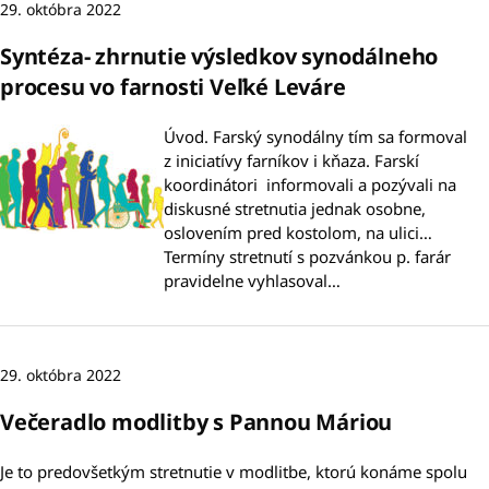
29. októbra 2022
Syntéza- zhrnutie výsledkov synodálneho
procesu vo farnosti Veľké Leváre
Úvod. Farský synodálny tím sa formoval
z iniciatívy farníkov i kňaza. Farskí
koordinátori informovali a pozývali na
diskusné stretnutia jednak osobne,
oslovením pred kostolom, na ulici…
Termíny stretnutí s pozvánkou p. farár
pravidelne vyhlasoval…
29. októbra 2022
Večeradlo modlitby s Pannou Máriou
Je to predovšetkým stretnutie v modlitbe, ktorú konáme spolu