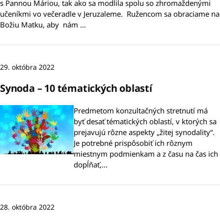
s Pannou Máriou, tak ako sa modlila spolu so zhromaždenými
učeníkmi vo večeradle v Jeruzaleme. Ružencom sa obraciame na
Božiu Matku, aby nám …
29. októbra 2022
Synoda – 10 tématických oblastí
Predmetom konzultačných stretnutí má
byť desať tématických oblastí, v ktorých sa
prejavujú rôzne aspekty „žitej synodality“.
Je potrebné prispôsobiť ich rôznym
miestnym podmienkam a z času na čas ich
dopĺňať,…
28. októbra 2022