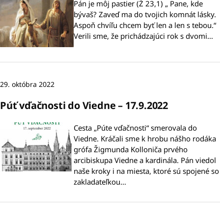
Pán je môj pastier (Ž 23,1) „ Pane, kde
bývaš? Zaveď ma do tvojich komnát lásky.
Aspoň chvíľu chcem byť len a len s tebou.“
Verili sme, že prichádzajúci rok s dvomi…
29. októbra 2022
Púť vďačnosti do Viedne – 17.9.2022
Cesta „Púte vďačnosti“ smerovala do
Viedne. Kráčali sme k hrobu nášho rodáka
grófa Žigmunda Kolloniča prvého
arcibiskupa Viedne a kardinála. Pán viedol
naše kroky i na miesta, ktoré sú spojené so
zakladateľkou…