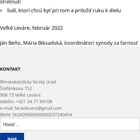
stretnutí
ľudí, ktorí chcú byť pri tom a priložiť ruku k dielu
Veľké Leváre, február 2022
Ján Beňo, Mária Biksadská, koordinátori synody za farnosť
KONTAKT
Rímskokatolícky farský úrad
Štefánikova 752
908 73 Veľké Leváre
telefón: +421 34 77 94108
e-mail: faravlevare@gmail.com
IBAN: SK2609000000000037240454
Hľadať: