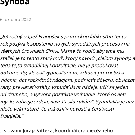
Synoda
6. októbra 2022
„83-ročný pápež František s prorockou ľahkosťou tento
rok pozýva k spusteniu nových synodálnych procesov na
všetkých úrovniach Cirkvi. Máme čo robiť, aby sme mu
stačili. Je to tento starý muž, ktorý hovorí: „cieľom synody, a
teda tejto synodálnej konzultácie, nie je produkovať
dokumenty, ale dať vypučať snom, vzbudiť proroctvá a
videnia, dať rozkvitnúť nádejam, podnietiť dôveru, obviazať
rany, previazať vzťahy, vzbudiť úsvit nádeje, učiť sa jeden
od druhého, a vytvoriť pozitívne vnímanie, ktoré osvieti
mysle, zahreje srdcia, navráti silu rukám“. Synodalita je tiež
niečo veľmi staré, čo má ožiť v novosti a čerstvosti
Evanjelia.“
…slovami Juraja Vitteka, koordinátora diecézneho