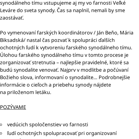
synodálneho tímu vstupujeme aj my vo farnosti Veľké
Leváre do sveta synody. Čas sa naplnil, nemali by sme
zaostávať.
Po vymenovaní farských koordinátorov / Ján Beňo, Mária
Biksadská/ nastal čas pozvať k spolupráci ďalších
ochotných ľudí k vytvoreniu farského synodálneho tímu.
Úlohou farského synodálneho tímu v tomto procese je
zorganizovať stretnutia – najlepšie pravidelné, ktoré sa
budú synodalite venovať. Najprv v modlitbe a počúvaní
Božieho slova, informovaní o synodalite… Podrobnejšie
informácie o cieľoch a priebehu synody nájdete
na priloženom letáku.
POZÝVAME
vedúcich spoločenstiev vo farnosti
ľudí ochotných spolupracovať pri organizovaní