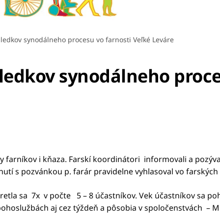
sledkov synodálneho procesu vo farnosti Veľké Leváre
sledkov synodálneho proce
vy farníkov i kňaza. Farskí koordinátori informovali a pozýv
nutí s pozvánkou p. farár pravidelne vyhlasoval vo farský
retla sa 7x v počte 5 – 8 účastníkov. Vek účastníkov sa pohy
 bohoslužbách aj cez týždeň a pôsobia v spoločenstvách – M