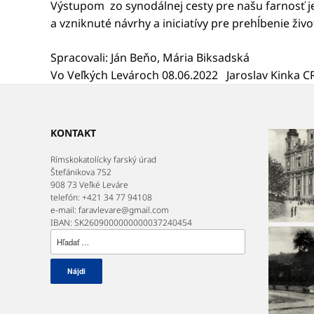
Výstupom zo synodálnej cesty pre našu farnosť je
a vzniknuté návrhy a iniciatívy pre prehĺbenie živ
Spracovali: Ján Beňo, Mária Biksadská
Vo Veľkých Levároch 08.06.2022 Jaroslav Kinka C
KONTAKT
Rímskokatolícky farský úrad
Štefánikova 752
908 73 Veľké Leváre
telefón: +421 34 77 94108
e-mail: faravlevare@gmail.com
IBAN: SK2609000000000037240454
Hľadať: