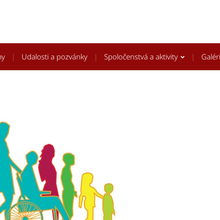
my
Udalosti a pozvánky
Spoločenstvá a aktivity
Galér