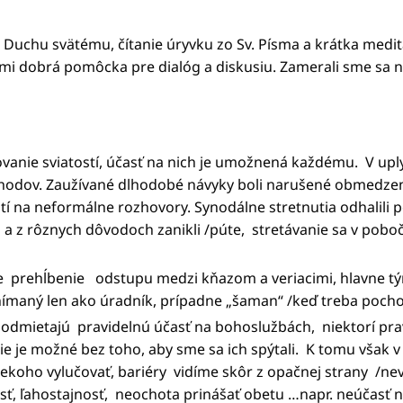
 Duchu svätému, čítanie úryvku zo Sv. Písma a krátka meditá
ľmi dobrá pomôcka pre dialóg a diskusiu. Zamerali sme sa na
ovanie sviatostí, účasť na nich je umožnená každému. V uply
odov. Zaužívané dlhodobé návyky boli narušené obmedzeni
ostí na neformálne rozhovory. Synodálne stretnutia odhalili
i a z rôznych dôvodoch zanikli /púte, stretávanie sa v pobo
e prehĺbenie odstupu medzi kňazom a veriacimi, hlavne tými
vnímaný len ako úradník, prípadne „šaman“ /keď treba pochov
o odmietajú pravidelnú účasť na bohoslužbách, niektorí pra
ie je možné bez toho, aby sme sa ich spýtali. K tomu však 
 niekoho vylučovať, bariéry vidíme skôr z opačnej strany /n
osť, ľahostajnosť, neochota prinášať obetu …napr. neúčasť n