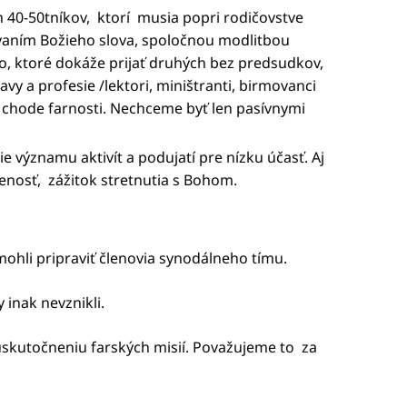
ch 40-50tníkov, ktorí musia popri rodičovstve
návaním Božieho slova, spoločnou modlitbou
o, ktoré dokáže prijať druhých bez predsudkov,
vy a profesie /lektori, miništranti, birmovanci
a chode farnosti. Nechceme byť len pasívnymi
e významu aktivít a podujatí pre nízku účasť. Aj
enosť, zážitok stretnutia s Bohom.
omohli pripraviť členovia synodálneho tímu.
 inak nevznikli.
 uskutočneniu farských misií. Považujeme to za