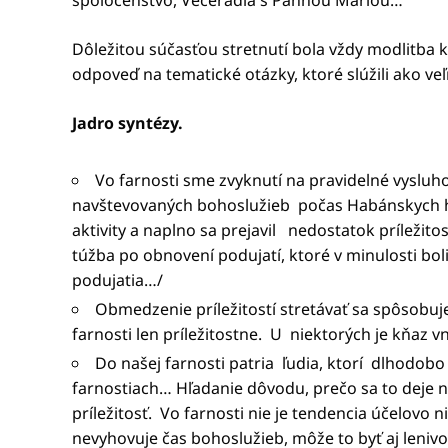
spoločenstvo, Večeradlá s Pannou Máriou…
Dôležitou súčasťou stretnutí bola vždy modlitba k
odpoveď na tematické otázky, ktoré slúžili ako ve
Jadro syntézy.
Vo farnosti sme zvyknutí na pravidelné vysluh
navštevovaných bohoslužieb počas Habánskych h
aktivity a naplno sa prejavil nedostatok príležit
túžba po obnovení podujatí, ktoré v minulosti bol
podujatia…/
Obmedzenie príležitostí stretávať sa spôsobuj
farnosti len príležitostne. U niektorých je kňaz 
Do našej farnosti patria ľudia, ktorí dlhodob
farnostiach… Hľadanie dôvodu, prečo sa to deje n
príležitosť. Vo farnosti nie je tendencia účelovo
nevyhovuje čas bohoslužieb, môže to byť aj leniv