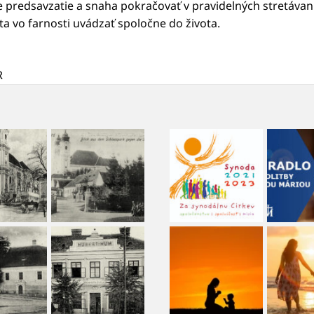
 predsavzatie a snaha pokračovať v pravidelných stretávani
ota vo farnosti uvádzať spoločne do života.
R