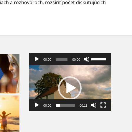
ach a rozhovoroch, rozšíriť počet diskutujúcich
Audio
Pomocou
00:00
00:00
prehrávač
šípok
hore/dole
Video
zvýšite
prehrávač
alebo
znížite
hlasitosť.
00:00
00:11