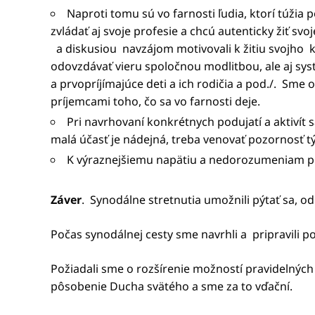
Naproti tomu sú vo farnosti ľudia, ktorí túžia
zvládať aj svoje profesie a chcú autenticky žiť 
a diskusiou navzájom motivovali k žitiu svojho k
odovzdávať vieru spoločnou modlitbou, ale aj syst
a prvopríjímajúce deti a ich rodičia a pod./. Sm
príjemcami toho, čo sa vo farnosti deje.
Pri navrhovaní konkrétnych podujatí a aktivít 
malá účasť je nádejná, treba venovať pozornosť t
K výraznejšiemu napätiu a nedorozumeniam po
Záver
. Synodálne stretnutia umožnili pýtať sa, od
Počas synodálnej cesty sme navrhli a pripravili po
Požiadali sme o rozšírenie možností pravidelných 
pôsobenie Ducha svätého a sme za to vďační.