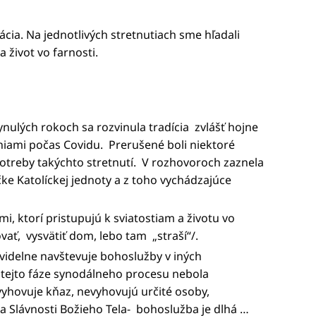
cia. Na jednotlivých stretnutiach sme hľadali
 život vo farnosti.
nulých rokoch sa rozvinula tradícia zvlášť hojne
ami počas Covidu. Prerušené boli niektoré
 potreby takýchto stretnutí. V rozhovoroch zaznela
čke Katolíckej jednoty a z toho vychádzajúce
, ktorí pristupujú k sviatostiam a životu vo
ať, vysvätiť dom, lebo tam „straší“/.
videlne navštevuje bohoslužby v iných
v tejto fáze synodálneho procesu nebola
evyhovuje kňaz, nevyhovujú určité osoby,
a Slávnosti Božieho Tela- bohoslužba je dlhá …