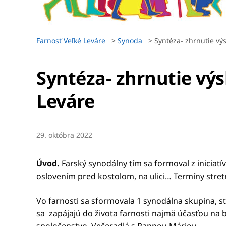
Farnosť Veľké Leváre
>
Synoda
>
Syntéza- zhrnutie vý
Syntéza- zhrnutie vý
Leváre
29. októbra 2022
Úvod.
Farský synodálny tím sa formoval z iniciatí
oslovením pred kostolom, na ulici… Termíny stret
Vo farnosti sa sformovala 1 synodálna skupina, st
sa zapájajú do života farnosti najmä účasťou na