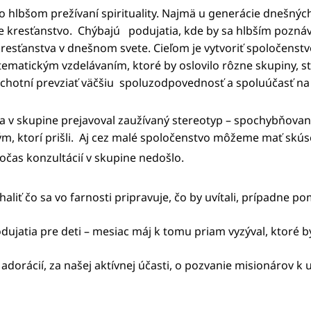
 po hlbšom prežívaní spirituality. Najmä u generácie dnešný
svoje kresťanstvo. Chýbajú podujatia, kde by sa hlbším poz
resťanstva v dnešnom svete. Cieľom je vytvoriť spoločenstv
ematickým vzdelávaním, ktoré by oslovilo rôzne skupiny, sta
e ochotní prevziať väčšiu spoluzodpovednosť a spoluúčasť n
sa v skupine prejavoval zaužívaný stereotyp – spochybňovani
ým, ktorí prišli. Aj cez malé spoločenstvo môžeme mať skús
čas konzultácií v skupine nedošlo.
haliť čo sa vo farnosti pripravuje, čo by uvítali, prípadne p
dujatia pre deti – mesiac máj k tomu priam vyzýval, ktoré by
adorácií, za našej aktívnej účasti, o pozvanie misionárov k