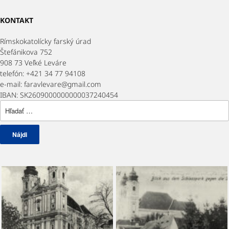
KONTAKT
Rímskokatolícky farský úrad
Štefánikova 752
908 73 Veľké Leváre
telefón: +421 34 77 94108
e-mail: faravlevare@gmail.com
IBAN: SK2609000000000037240454
Hľadať: