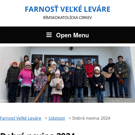
FARNOSŤ VEĽKÉ LEVÁRE
RÍMSKOKATOLÍCKA CIRKEV
Open Menu
Farnosť Veľké Leváre
>
Udalosti
>
Dobrá novina 2024