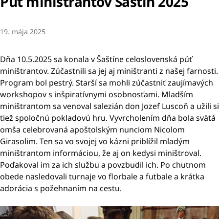
Púť miništrantov Šaštín 2025
19. mája 2025
Dňa 10.5.2025 sa konala v Šaštíne celoslovenská púť
miništrantov. Zúčastnili sa jej aj miništranti z našej farnosti.
Program bol pestrý. Starší sa mohli zúčastniť zaujímavých
workshopov s inšpiratívnymi osobnosťami. Mladším
miništrantom sa venoval salezián don Jozef Luscoň a užili si
tiež spoločnú pokladovú hru. Vyvrcholením dňa bola svätá
omša celebrovaná apoštolským nunciom Nicolom
Girasolim. Ten sa vo svojej vo kázni priblížil mladým
miništrantom informáciou, že aj on kedysi miništroval.
Poďakoval im za ich službu a povzbudil ich. Po chutnom
obede nasledovali turnaje vo florbale a futbale a krátka
adorácia s požehnaním na cestu.