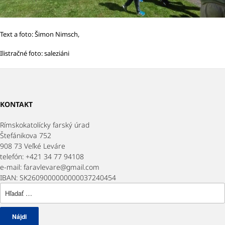
Text a foto: Šimon Nimsch,
Ilistračné foto: saleziáni
KONTAKT
Rímskokatolícky farský úrad
Štefánikova 752
908 73 Veľké Leváre
telefón: +421 34 77 94108
e-mail: faravlevare@gmail.com
IBAN: SK2609000000000037240454
Hľadať: