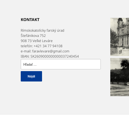
KONTAKT
Rímskokatolícky farský úrad
Štefánikova 752
908 73 Veľké Leváre
telefón: +421 34 77 94108
e-mail: faravlevare@gmail.com
IBAN: SK2609000000000037240454
Hľadať: