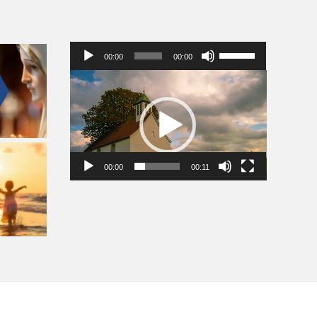
Audio
Pomocou
00:00
00:00
prehrávač
šípok
hore/dole
Video
zvýšite
prehrávač
alebo
znížite
hlasitosť.
00:00
00:11