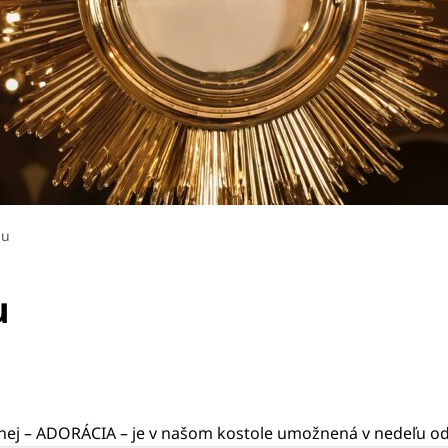
iu
u
ltárnej – ADORÁCIA – je v našom kostole umožnená v nedeľu o