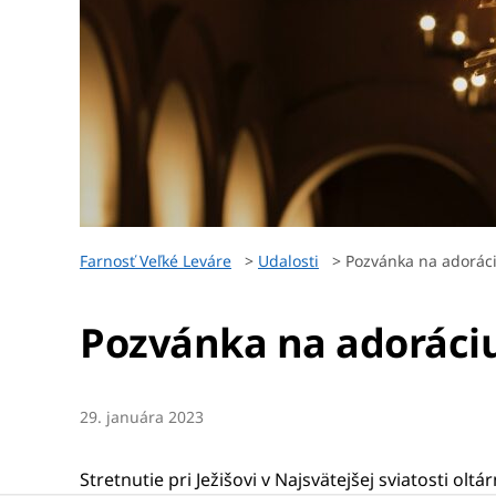
Farnosť Veľké Leváre
>
Udalosti
>
Pozvánka na adorác
Pozvánka na adoráci
29. januára 2023
Stretnutie pri Ježišovi v Najsvätejšej sviatosti o