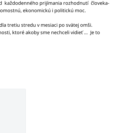
 Od každodenného prijímania rozhodnutí človeka-
edomostnú, ekonomickú i politickú moc.
a tretiu stredu v mesiaci po svätej omši.
sti, ktoré akoby sme nechceli vidieť … Je to