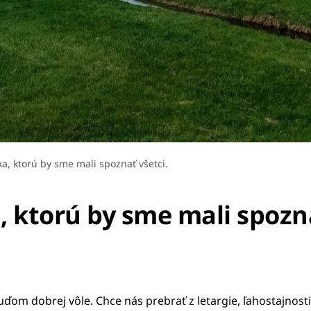
ika, ktorú by sme mali spoznať všetci.
a, ktorú by sme mali spozna
uďom dobrej vôle. Chce nás prebrať z letargie, ľahostajn