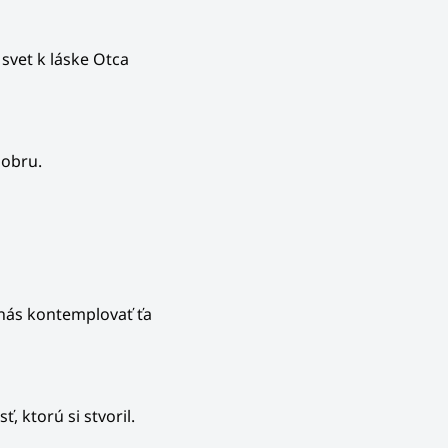
svet k láske Otca
dobru.
nás kontemplovať ťa
 ktorú si stvoril.