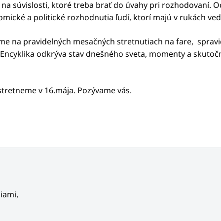
a súvislosti, ktoré treba brať do úvahy pri rozhodovaní.
mické a politické rozhodnutia ľudí, ktorí majú v rukách v
 na pravidelných mesačných stretnutiach na fare, spravidl
Encyklika odkrýva stav dnešného sveta, momenty a skutočno
sa stretneme v 16.mája. Pozývame vás.
iami,