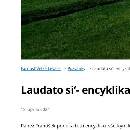
Farnosť Veľké Leváre
>
Pozvánky
>
Laudato si‘- encykl
Laudato si‘- encyklik
18. apríla 2024
Pápež František ponúka túto encykliku všetkým ľ