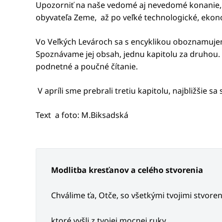
Upozorniť na naše vedomé aj nevedomé konanie, n
obyvateľa Zeme, až po veľké technologické, ekono
Vo Veľkých Levároch sa s encyklikou oboznamujeme
Spoznávame jej obsah, jednu kapitolu za druhou. 
podnetné a poučné čítanie.
V apríli sme prebrali tretiu kapitolu, najbližšie 
Text a foto: M.Biksadská
Modlitba kresťanov a celého stvorenia
Chválime ťa, Otče, so všetkými tvojimi stvoren
ktoré vyšli z tvojej mocnej ruky.