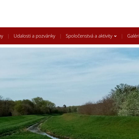
my
Udalosti a pozvánky
Spoločenstvá a aktivity
Galér