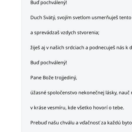
Buď pochválený!
Duch Svätý, svojím svetlom usmerňuješ tento 
a sprevádzaš vzdych stvorenia;
žiješ aj v našich srdciach a podnecuješ nás k 
Buď pochválený!
Pane Bože trojjediný,
úžasné spoločenstvo nekonečnej lásky, nauč 
v kráse vesmíru, kde všetko hovorí o tebe.
Prebuď našu chválu a vďačnosť za každú bytosť,