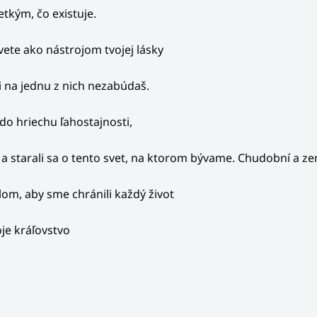
etkým, čo existuje.
ete ako nástrojom tvojej lásky
i na jednu z nich nezabúdaš.
do hriechu ľahostajnosti,
a starali sa o tento svet, na ktorom bývame. Chudobní a ze
lom, aby sme chránili každý život
oje kráľovstvo