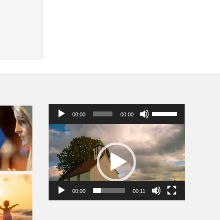
Audio
Pomocou
00:00
00:00
prehrávač
šípok
hore/dole
Video
zvýšite
prehrávač
alebo
znížite
hlasitosť.
00:00
00:11