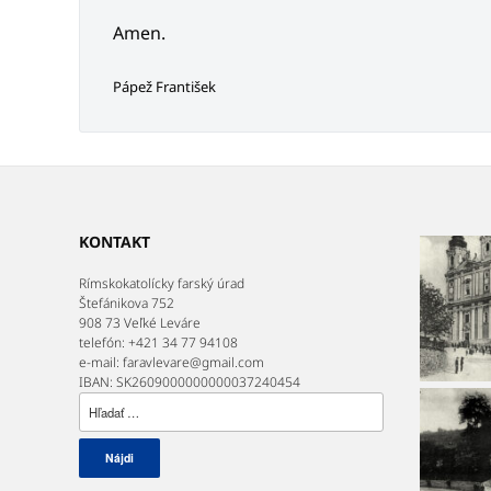
Amen.
Pápež František
KONTAKT
Rímskokatolícky farský úrad
Štefánikova 752
908 73 Veľké Leváre
telefón: +421 34 77 94108
e-mail: faravlevare@gmail.com
IBAN: SK2609000000000037240454
Hľadať: