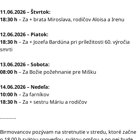
11.06.2026 – Štvrtok:
18:30 h
– Za + brata Miroslava, rodičov Aloisa a Irenu
12.06.2026 – Piatok:
18:30 h
– Za + Jozefa Bardúna pri príležitosti 60. výročia
smrti
13.06.2026 – Sobota:
08:00 h
– Za Božie požehnanie pre Mišku
14.06.2026 – Nedeľa:
10:00 h
– Za farníkov
18:30 h
– Za + sestru Máriu a rodičov
…………
Birmovancov pozývam na stretnutie v stredu, ktoré začne
o 18.00 h svätou spoveďou, svätou omšou a po nej bude