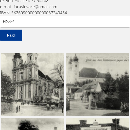
telefón: +421 34 77 94108
e-mail: faravlevare@gmail.com
IBAN: SK2609000000000037240454
Hľadať: