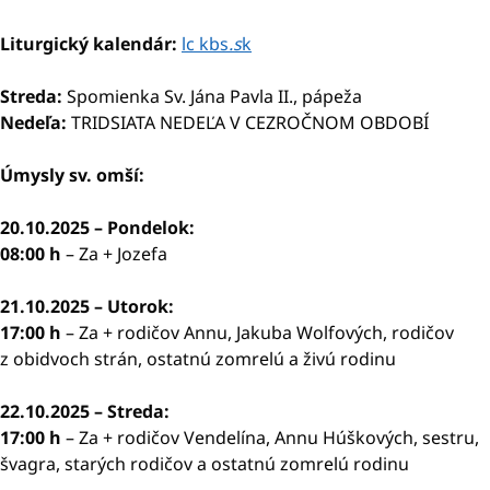
Liturgický kalendár:
lc kbs
.s
k
Streda:
Spomienka Sv. Jána Pavla II., pápeža
Nedeľa:
TRIDSIATA NEDEĽA V CEZROČNOM OBDOBÍ
Úmysly sv. omší:
20.10.2025 – Pondelok:
08:00 h
– Za + Jozefa
21.10.2025 – Utorok:
17:00 h
– Za + rodičov Annu, Jakuba Wolfových, rodičov
z obidvoch strán, ostatnú zomrelú a živú rodinu
22.10.2025 – Streda:
17:00 h
– Za + rodičov Vendelína, Annu Húškových, sestru,
švagra, starých rodičov a ostatnú zomrelú rodinu