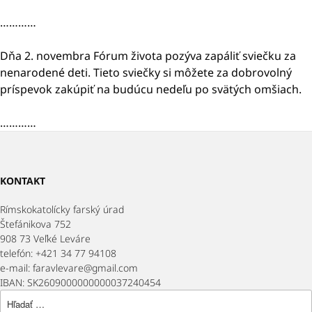
…………
Dňa 2. novembra Fórum života pozýva zapáliť sviečku za
nenarodené deti. Tieto sviečky si môžete za dobrovolný
príspevok zakúpiť na budúcu nedeľu po svätých omšiach.
…………
KONTAKT
Rímskokatolícky farský úrad
Štefánikova 752
908 73 Veľké Leváre
telefón: +421 34 77 94108
e-mail: faravlevare@gmail.com
IBAN: SK2609000000000037240454
Hľadať: