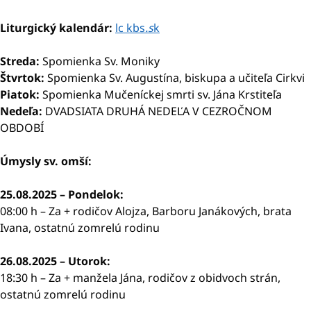
Liturgický kalendár:
lc kbs
.s
k
Streda:
Spomienka Sv. Moniky
Štvrtok:
Spomienka Sv. Augustína, biskupa a učiteľa Cirkvi
Piatok:
Spomienka Mučeníckej smrti sv. Jána Krstiteľa
Nedeľa:
DVADSIATA DRUHÁ NEDEĽA V CEZROČNOM
OBDOBÍ
Úmysly sv. omší:
25.08.2025 – Pondelok:
08:00 h – Za + rodičov Alojza, Barboru Janákových, brata
Ivana, ostatnú zomrelú rodinu
26.08.2025 – Utorok:
18:30 h – Za + manžela Jána, rodičov z obidvoch strán,
ostatnú zomrelú rodinu