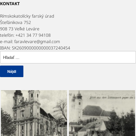
KONTAKT
Rímskokatolícky farský úrad
Štefánikova 752
908 73 Veľké Leváre
telefón: +421 34 77 94108
e-mail: faravlevare@gmail.com
IBAN: SK2609000000000037240454
Hľadať: