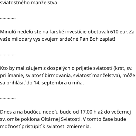
sviatostného manželstva
…………
Minulú nedeľu ste na farské investície obetovali 610 eur. Za
vaše milodary vyslovujem srdečné Pán Boh zaplať!
…………
Kto by mal záujem z dospelých o prijatie sviatostí (krst, sv.
prijímanie, sviatosť birmovania, sviatosť manželstva), môže
sa prihlásiť do 14. septembra u mňa.
…………
Dnes a na budúcu nedeľu bude od 17.00 h až do večernej
sv. omše poklona Oltárnej Sviatosti. V tomto čase bude
možnosť pristúpiť k sviatosti zmierenia.