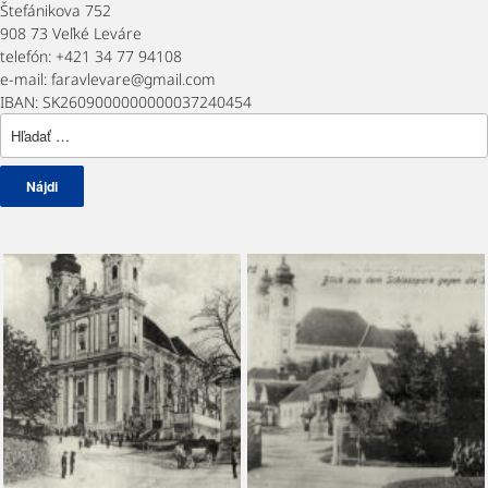
Štefánikova 752
908 73 Veľké Leváre
telefón: +421 34 77 94108
e-mail: faravlevare@gmail.com
IBAN: SK2609000000000037240454
Hľadať: