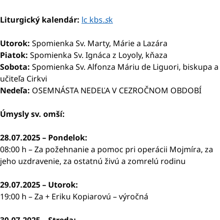
Liturgický kalendár:
lc kbs
.s
k
Utorok:
Spomienka Sv. Marty, Márie a Lazára
Piatok:
Spomienka Sv. Ignáca z Loyoly, kňaza
Sobota:
Spomienka Sv. Alfonza Máriu de Liguori, biskupa a
učiteľa Cirkvi
Nedeľa:
OSEMNÁSTA NEDEĽA V CEZROČNOM OBDOBÍ
Úmysly sv. omší:
28.07.2025 – Pondelok:
08:00 h – Za požehnanie a pomoc pri operácii Mojmíra, za
jeho uzdravenie, za ostatnú živú a zomrelú rodinu
29.07.2025 – Utorok:
19:00 h – Za + Eriku Kopiarovú – výročná