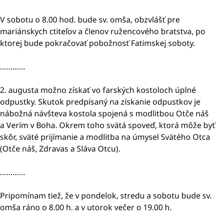
V sobotu o 8.00 hod. bude sv. omša, obzvlášť pre
mariánskych ctiteľov a členov ružencového bratstva, po
ktorej bude pokračovať pobožnosť Fatimskej soboty.
…………
2. augusta možno získať vo farských kostoloch úplné
odpustky. Skutok predpísaný na získanie odpustkov je
nábožná návšteva kostola spojená s modlitbou Otče náš
a Verím v Boha. Okrem toho svätá spoveď, ktorá môže byť
skôr, sväté prijímanie a modlitba na úmysel Svätého Otca
(Otče náš, Zdravas a Sláva Otcu).
…………
Pripomínam tiež, že v pondelok, stredu a sobotu bude sv.
omša ráno o 8.00 h. a v utorok večer o 19.00 h.