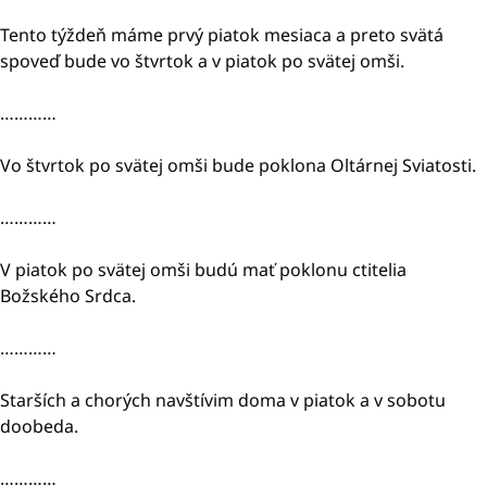
Tento týždeň máme prvý piatok mesiaca a preto svätá
spoveď bude vo štvrtok a v piatok po svätej omši.
…………
Vo štvrtok po svätej omši bude poklona Oltárnej Sviatosti.
…………
V piatok po svätej omši budú mať poklonu ctitelia
Božského Srdca.
…………
Starších a chorých navštívim doma v piatok a v sobotu
doobeda.
…………