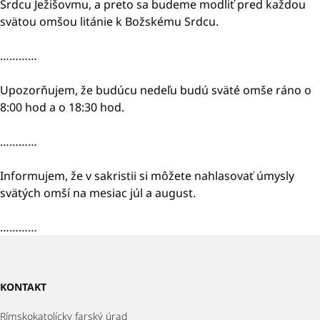
Srdcu Ježišovmu, a preto sa budeme modliť pred každou
svätou omšou litánie k Božskému Srdcu.
…………
Upozorňujem, že budúcu nedeľu budú sväté omše ráno o
8:00 hod a o 18:30 hod.
…………
Informujem, že v sakristii si môžete nahlasovať úmysly
svätých omší na mesiac júl a august.
…………
KONTAKT
Rímskokatolícky farský úrad