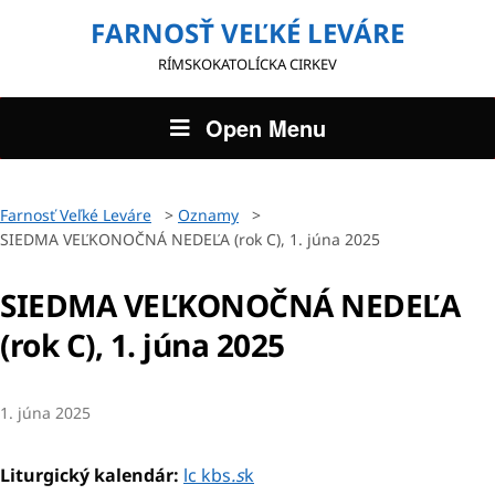
FARNOSŤ VEĽKÉ LEVÁRE
RÍMSKOKATOLÍCKA CIRKEV
Open Menu
Farnosť Veľké Leváre
>
Oznamy
>
SIEDMA VEĽKONOČNÁ NEDEĽA (rok C), 1. júna 2025
SIEDMA VEĽKONOČNÁ NEDEĽA
(rok C), 1. júna 2025
1. júna 2025
Liturgický kalendár:
lc kbs
.s
k