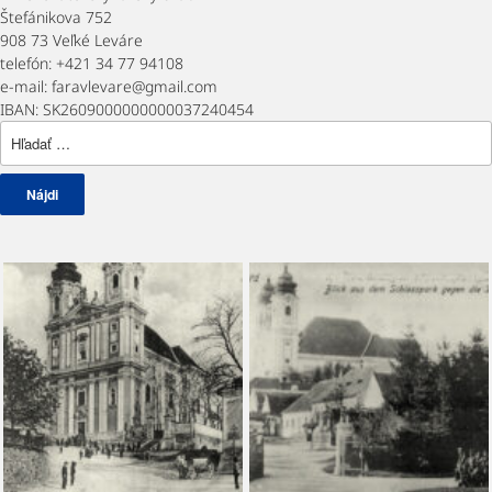
Štefánikova 752
908 73 Veľké Leváre
telefón: +421 34 77 94108
e-mail: faravlevare@gmail.com
IBAN: SK2609000000000037240454
Hľadať: