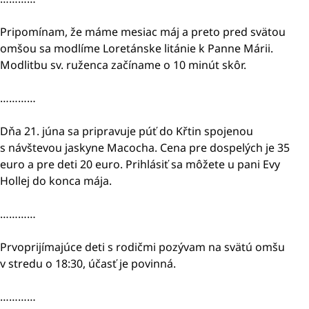
Pripomínam, že máme mesiac máj a preto pred svätou
omšou sa modlíme Loretánske litánie k Panne Márii.
Modlitbu sv. ruženca začíname o 10 minút skôr.
…………
Dňa 21. júna sa pripravuje púť do Křtin spojenou
s návštevou jaskyne Macocha. Cena pre dospelých je 35
euro a pre deti 20 euro. Prihlásiť sa môžete u pani Evy
Hollej do konca mája.
…………
Prvoprijímajúce deti s rodičmi pozývam na svätú omšu
v stredu o 18:30, účasť je povinná.
…………