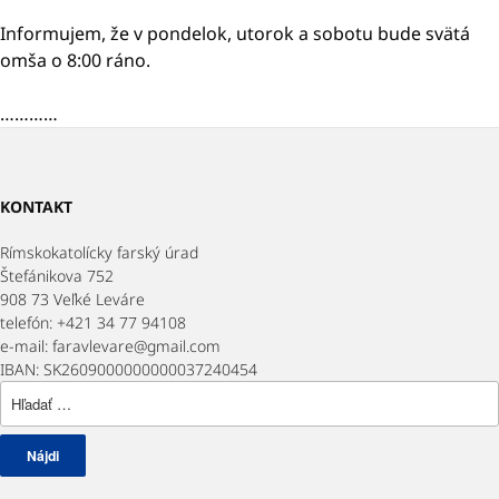
Informujem, že v pondelok, utorok a sobotu bude svätá
omša o 8:00 ráno.
…………
KONTAKT
Rímskokatolícky farský úrad
Štefánikova 752
908 73 Veľké Leváre
telefón: +421 34 77 94108
e-mail: faravlevare@gmail.com
IBAN: SK2609000000000037240454
Hľadať: