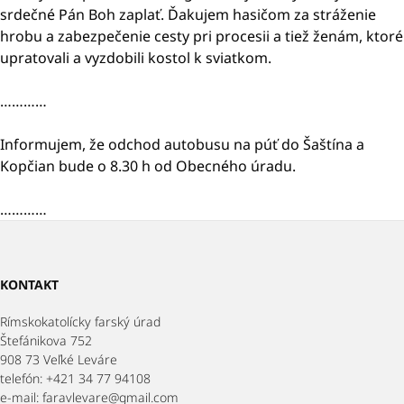
srdečné Pán Boh zaplať. Ďakujem hasičom za stráženie
hrobu a zabezpečenie cesty pri procesii a tiež ženám, ktoré
upratovali a vyzdobili kostol k sviatkom.
…………
Informujem, že odchod autobusu na púť do Šaštína a
Kopčian bude o 8.30 h od Obecného úradu.
…………
KONTAKT
Rímskokatolícky farský úrad
Štefánikova 752
908 73 Veľké Leváre
telefón: +421 34 77 94108
e-mail: faravlevare@gmail.com