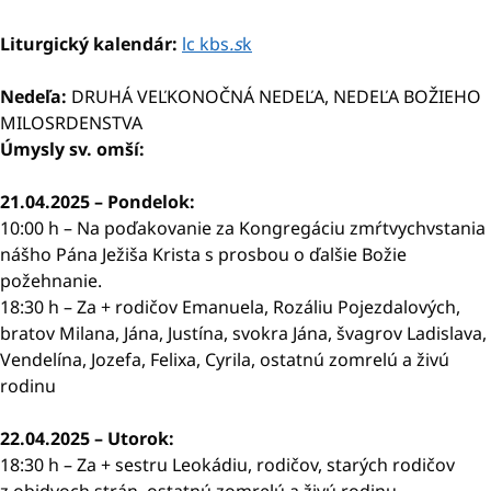
Liturgický kalendár:
lc kbs
.s
k
Nedeľa:
DRUHÁ VEĽKONOČNÁ NEDEĽA, NEDEĽA BOŽIEHO
MILOSRDENSTVA
Úmysly sv. omší:
21.04.2025 – Pondelok:
10:00 h – Na poďakovanie za Kongregáciu zmŕtvychvstania
nášho Pána Ježiša Krista s prosbou o ďalšie Božie
požehnanie.
18:30 h – Za + rodičov Emanuela, Rozáliu Pojezdalových,
bratov Milana, Jána, Justína, svokra Jána, švagrov Ladislava,
Vendelína, Jozefa, Felixa, Cyrila, ostatnú zomrelú a živú
rodinu
22.04.2025 – Utorok:
18:30 h – Za + sestru Leokádiu, rodičov, starých rodičov