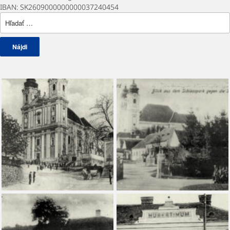
IBAN: SK2609000000000037240454
Hľadať: