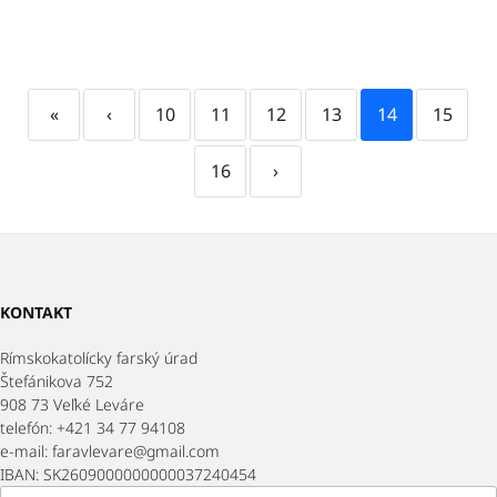
«
‹
10
11
12
13
14
15
16
›
KONTAKT
Rímskokatolícky farský úrad
Štefánikova 752
908 73 Veľké Leváre
telefón: +421 34 77 94108
e-mail: faravlevare@gmail.com
IBAN: SK2609000000000037240454
Hľadať: