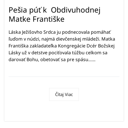
Pešia púť k Obdivuhodnej
Matke Františke
Láska Ježišovho Srdca ju podnecovala pomáhať
ľuďom v núdzi, najmä dievčenskej mládeži. Matka
Františka zakladateľka Kongregácie Dcér Božskej
Lásky už v detstve pociťovala túžbu celkom sa
darovať Bohu, obetovať sa pre spásu…...
Čítaj Viac