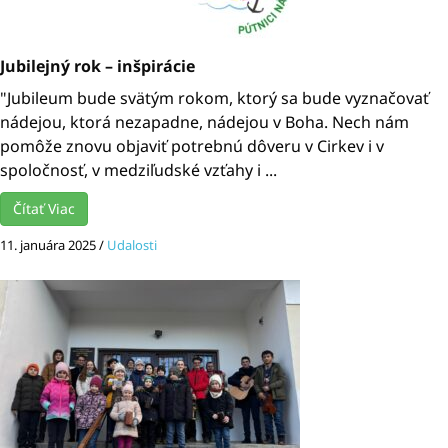
Jubilejný rok – inšpirácie
"Jubileum bude svätým rokom, ktorý sa bude vyznačovať
nádejou, ktorá nezapadne, nádejou v Boha. Nech nám
pomôže znovu objaviť potrebnú dôveru v Cirkev i v
spoločnosť, v medziľudské vzťahy i ...
Čítať Viac
11. januára 2025
/
Udalosti