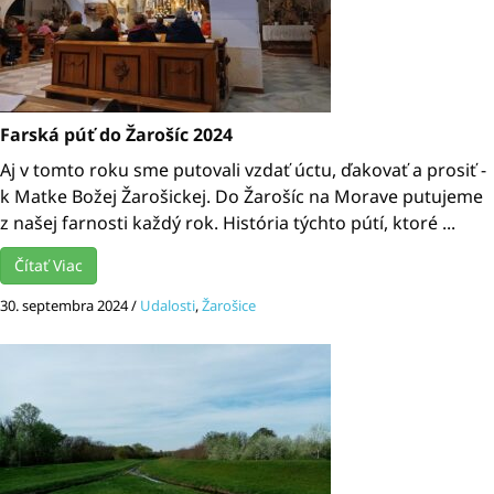
Farská púť do Žarošíc 2024
Aj v tomto roku sme putovali vzdať úctu, ďakovať a prosiť -
k Matke Božej Žarošickej. Do Žarošíc na Morave putujeme
z našej farnosti každý rok. História týchto pútí, ktoré ...
Čítať Viac
30. septembra 2024
/
Udalosti
,
Žarošice