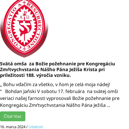
Svätá omša za Božie požehnanie pre Kongregáciu
Zmŕtvychvstania Nášho Pána Ježiša Krista pri
príležitosti 188. výročia vzniku.
„ Bohu vďačím za všetko, v ňom je celá moja nádej!
“ Bohdan Jaňski V sobotu 17. februára na svätej omši
veriaci našej farnosti vyprosovali Božie požehnanie pre
Kongregáciu Zmŕtvychvstania Nášho Pána Ježiša ...
Čítať Viac
16. marca 2024
/
Udalosti