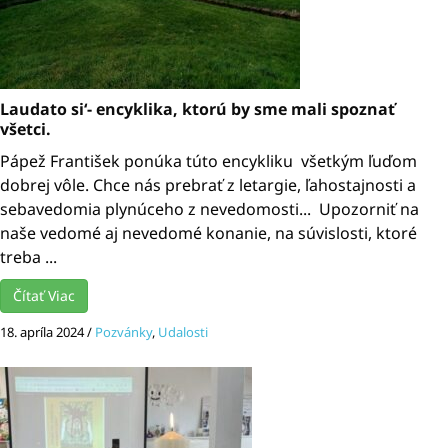
Laudato si‘- encyklika, ktorú by sme mali spoznať
všetci.
Pápež František ponúka túto encykliku všetkým ľuďom
dobrej vôle. Chce nás prebrať z letargie, ľahostajnosti a
sebavedomia plynúceho z nevedomosti... Upozorniť na
naše vedomé aj nevedomé konanie, na súvislosti, ktoré
treba ...
Čítať Viac
18. apríla 2024
/
Pozvánky
,
Udalosti