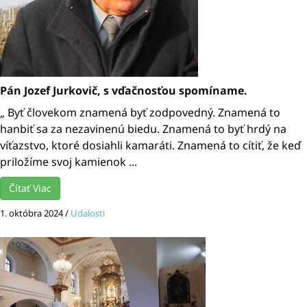
Pán Jozef Jurkovič, s vďačnosťou spomíname.
„ Byť človekom znamená byť zodpovedný. Znamená to
hanbiť sa za nezavinenú biedu. Znamená to byť hrdý na
víťazstvo, ktoré dosiahli kamaráti. Znamená to cítiť, že keď
priložíme svoj kamienok ...
Čítať Viac
1. októbra 2024
/
Udalosti