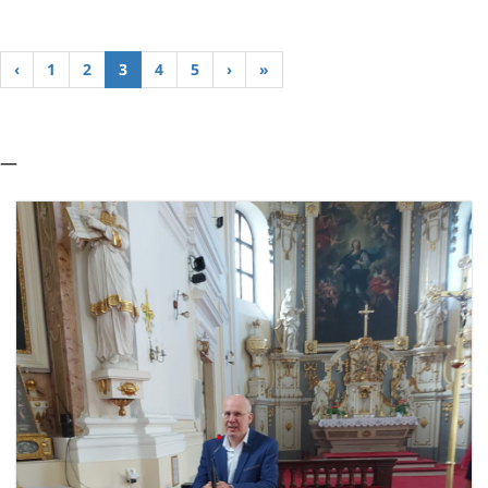
‹
1
2
3
4
5
›
»
—