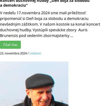
Koncert duchovnej hudby „Deň boja za slobodu
a demokraciu“
V nedeľu 17.novembra 2024 sme mali príležitosť
pripomenúť si Deň boja za slobodu a demokraciu
nevšedným zážitkom. V našom kostole sa konal koncert
duchovnej hudby. Vystúpili spevácke zbory Auris
Brunensis pod vedením zbormajsterky ...
Čítať Viac
23. novembra 2024
/
Udalosti