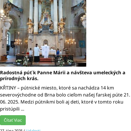
Radostná púť k Panne Márii a návšteva umeleckých a
prírodných krás.
KŘTINY – pútnické miesto, ktoré sa nachádza 14 km
severovýchodne od Brna bolo cieľom našej farskej púte 21.
06. 2025. Medzi pútnikmi boli aj deti, ktoré v tomto roku
pristúpili ...
Čítať Viac
27. júna 2025
/
Udalosti