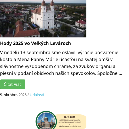
Hody 2025 vo Veľkých Levároch
V nedeľu 13.septembra sme oslávili výročie posvätenie
kostola Mena Panny Márie účasťou na svätej omši v
slávnostne vyzdobenom chráme, za zvukov organu a
piesní v podaní obidvoch našich spevokolov. Spoločne ...
Čítať Viac
5. októbra 2025
/
Udalosti