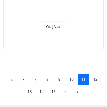
Čítaj Viac
«
‹
7
8
9
10
11
12
13
14
15
›
»