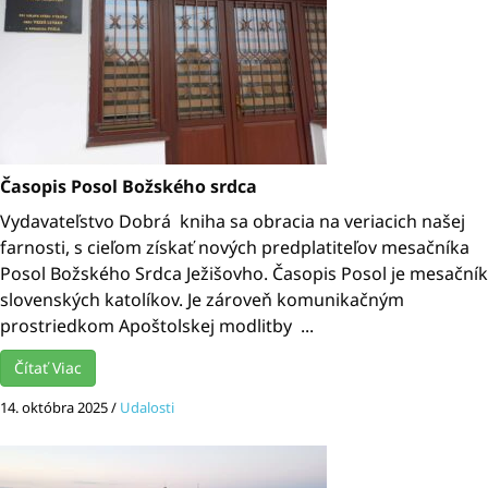
Časopis Posol Božského srdca
Vydavateľstvo Dobrá kniha sa obracia na veriacich našej
farnosti, s cieľom získať nových predplatiteľov mesačníka
Posol Božského Srdca Ježišovho. Časopis Posol je mesačník
slovenských katolíkov. Je zároveň komunikačným
prostriedkom Apoštolskej modlitby ...
Čítať Viac
14. októbra 2025
/
Udalosti