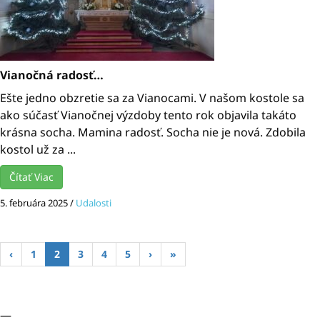
Vianočná radosť…
Ešte jedno obzretie sa za Vianocami. V našom kostole sa
ako súčasť Vianočnej výzdoby tento rok objavila takáto
krásna socha. Mamina radosť. Socha nie je nová. Zdobila
kostol už za ...
Čítať Viac
5. februára 2025
/
Udalosti
‹
1
2
3
4
5
›
»
—