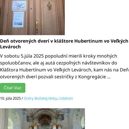
Deň otvorených dverí v kláštore Hubertinum vo Veľkých
Levároch
V sobotu 5.júla 2025 popoludní mierili kroky mnohých
spoluobčanov, ale aj autá cezpoľných návštevníkov do
Kláštora Hubertínum vo Veľkých Levároch, kam nás na Deň
otvorených dverí pozvali sestričky z Kongregácie ...
Čítať Viac
10. júla 2025
/
Dcéry Božskej lásky
,
Udalosti