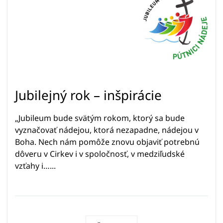
Jubilejný rok – inšpirácie
„Jubileum bude svätým rokom, ktorý sa bude
vyznačovať nádejou, ktorá nezapadne, nádejou v
Boha. Nech nám pomôže znovu objaviť potrebnú
dôveru v Cirkev i v spoločnosť, v medziľudské
vzťahy i…...