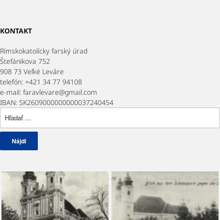
KONTAKT
Rímskokatolícky farský úrad
Štefánikova 752
908 73 Veľké Leváre
telefón: +421 34 77 94108
e-mail: faravlevare@gmail.com
IBAN: SK2609000000000037240454
Hľadať: