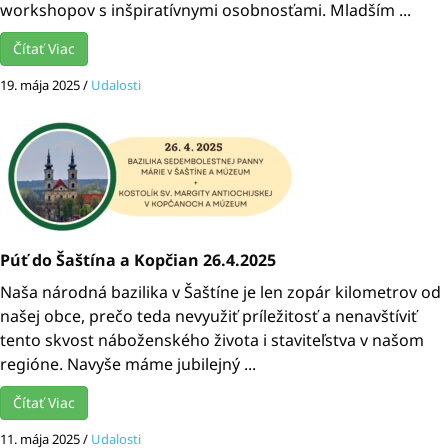
workshopov s inšpiratívnymi osobnosťami. Mladším ...
Čítať Viac
19. mája 2025
/
Udalosti
Púť do Šaštína a Kopčian 26.4.2025
Naša národná bazilika v Šaštíne je len zopár kilometrov od
našej obce, prečo teda nevyužiť príležitosť a nenavštíviť
tento skvost náboženského života i staviteľstva v našom
regióne. Navyše máme jubilejný ...
Čítať Viac
11. mája 2025
/
Udalosti