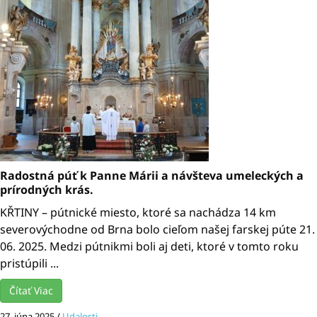
Radostná púť k Panne Márii a návšteva umeleckých a
prírodných krás.
KŘTINY – pútnické miesto, ktoré sa nachádza 14 km
severovýchodne od Brna bolo cieľom našej farskej púte 21.
06. 2025. Medzi pútnikmi boli aj deti, ktoré v tomto roku
pristúpili ...
Čítať Viac
27. júna 2025
/
Udalosti