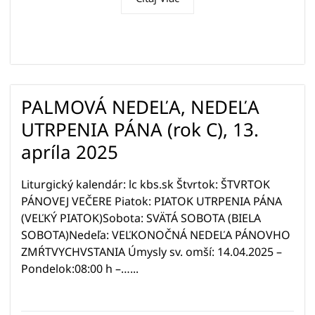
PALMOVÁ NEDEĽA, NEDEĽA
UTRPENIA PÁNA (rok C), 13.
apríla 2025
Liturgický kalendár: lc kbs.sk Štvrtok: ŠTVRTOK
PÁNOVEJ VEČERE Piatok: PIATOK UTRPENIA PÁNA
(VEĽKÝ PIATOK)Sobota: SVÄTÁ SOBOTA (BIELA
SOBOTA)Nedeľa: VEĽKONOČNÁ NEDEĽA PÁNOVHO
ZMŔTVYCHVSTANIA Úmysly sv. omší: 14.04.2025 –
Pondelok:08:00 h –…...