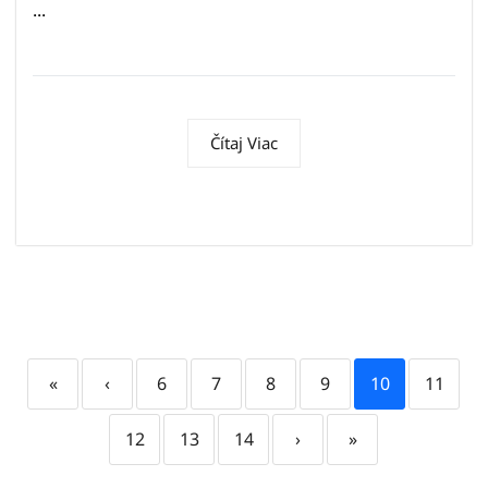
...
Čítaj Viac
«
‹
6
7
8
9
10
11
12
13
14
›
»