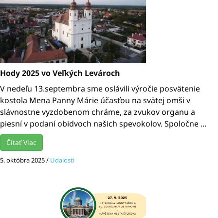
Hody 2025 vo Veľkých Levároch
V nedeľu 13.septembra sme oslávili výročie posvätenie
kostola Mena Panny Márie účasťou na svätej omši v
slávnostne vyzdobenom chráme, za zvukov organu a
piesní v podaní obidvoch našich spevokolov. Spoločne ...
Čítať Viac
5. októbra 2025
/
Udalosti