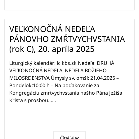
VEĽKONOČNÁ NEDEĽA
PÁNOVHO ZMŔTVYCHVSTANIA
(rok C), 20. apríla 2025
Liturgický kalendár: lc kbs.sk Nedeľa: DRUHÁ
VEĽKONOČNÁ NEDEĽA, NEDEĽA BOŽIEHO
MILOSRDENSTVA Úmysly sv. omší: 21.04.2025 –
Pondelok:10:00 h – Na poďakovanie za
Kongregáciu zmŕtvychvstania nášho Pána Ježiša
Krista s prosbou…...
Čítaj Viac