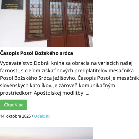
Časopis Posol Božského srdca
Vydavateľstvo Dobrá kniha sa obracia na veriacich našej
farnosti, s cieľom získať nových predplatiteľov mesačníka
Posol Božského Srdca Ježišovho. Časopis Posol je mesačník
slovenských katolíkov. Je zároveň komunikačným
prostriedkom Apoštolskej modlitby ...
Čítať Viac
14. októbra 2025
/
Udalosti