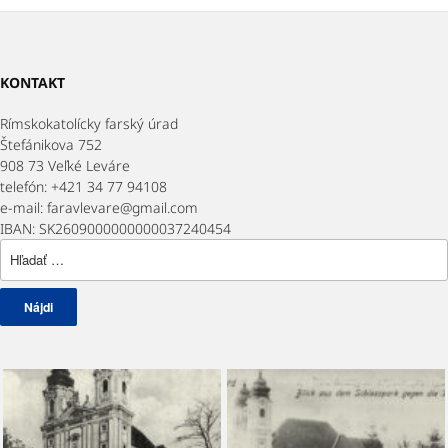
KONTAKT
Rímskokatolícky farský úrad
Štefánikova 752
908 73 Veľké Leváre
telefón: +421 34 77 94108
e-mail: faravlevare@gmail.com
IBAN: SK2609000000000037240454
Hľadať: