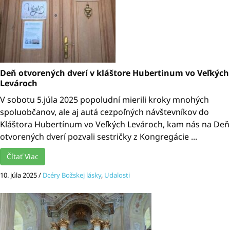
Deň otvorených dverí v kláštore Hubertinum vo Veľkých
Levároch
V sobotu 5.júla 2025 popoludní mierili kroky mnohých
spoluobčanov, ale aj autá cezpoľných návštevníkov do
Kláštora Hubertínum vo Veľkých Levároch, kam nás na Deň
otvorených dverí pozvali sestričky z Kongregácie ...
Čítať Viac
10. júla 2025
/
Dcéry Božskej lásky
,
Udalosti