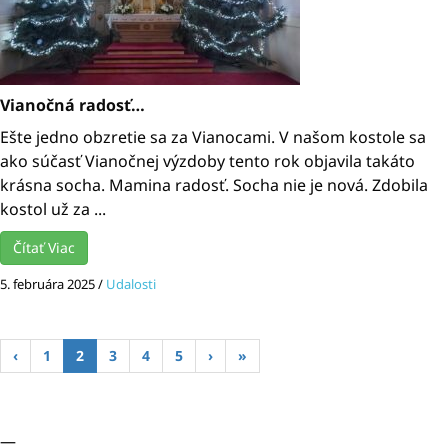
Vianočná radosť…
Ešte jedno obzretie sa za Vianocami. V našom kostole sa
ako súčasť Vianočnej výzdoby tento rok objavila takáto
krásna socha. Mamina radosť. Socha nie je nová. Zdobila
kostol už za ...
Čítať Viac
5. februára 2025
/
Udalosti
‹
1
2
3
4
5
›
»
—