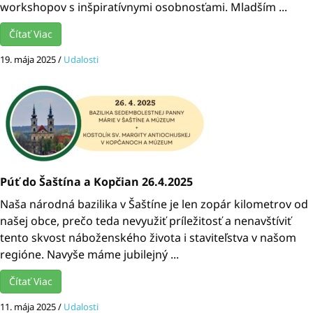
workshopov s inšpiratívnymi osobnosťami. Mladším ...
Čítať Viac
19. mája 2025
/
Udalosti
Púť do Šaštína a Kopčian 26.4.2025
Naša národná bazilika v Šaštíne je len zopár kilometrov od
našej obce, prečo teda nevyužiť príležitosť a nenavštíviť
tento skvost náboženského života i staviteľstva v našom
regióne. Navyše máme jubilejný ...
Čítať Viac
11. mája 2025
/
Udalosti